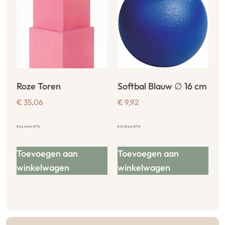
Roze Toren
Softbal Blauw ∅ 16 cm
€
35,06
€
9,92
€
42,42
incl. BTW
€
12,00
incl. BTW
Toevoegen aan
Toevoegen aan
winkelwagen
winkelwagen