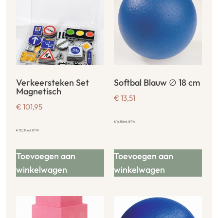
Verkeersteken Set
Softbal Blauw ∅ 18 cm
Magnetisch
€
13,51
€
101,95
€
16,35
incl. BTW
€
123,36
incl. BTW
Toevoegen aan
Toevoegen aan
winkelwagen
winkelwagen