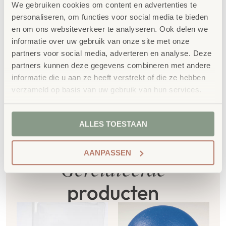
100% FSC
-gecertificeerd Scandinavisch hout.
We gebruiken cookies om content en advertenties te
personaliseren, om functies voor social media te bieden
Daarnaast zelfs voorzien van het
en om ons websiteverkeer te analyseren. Ook delen we
milieukeurmerk
EU-Ecolabel
.
informatie over uw gebruik van onze site met onze
Extra informatie
partners voor social media, adverteren en analyse. Deze
partners kunnen deze gegevens combineren met andere
SKU
760633
informatie die u aan ze heeft verstrekt of die ze hebben
verzameld op basis van uw gebruik van hun services.
ALLES TOESTAAN
AANPASSEN
Gerelateerde
producten