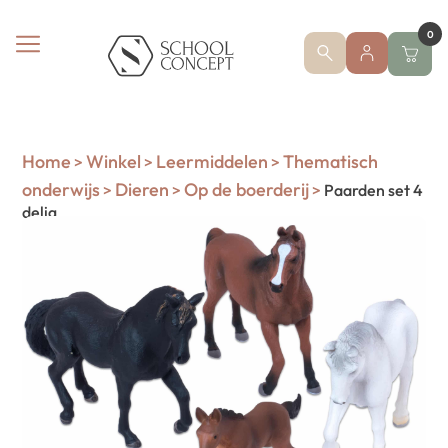
0
Home
Winkel
Leermiddelen
Thematisch
>
>
>
onderwijs
Dieren
Op de boerderij
>
>
>
Paarden set 4
delig