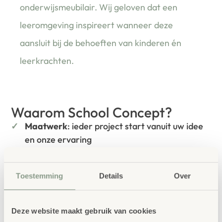
onderwijsmeubilair. Wij geloven dat een
leeromgeving inspireert wanneer deze
aansluit bij de behoeften van kinderen én
leerkrachten.
Waarom School Concept?
Maatwerk
: ieder project start vanuit uw idee
en onze ervaring
Kwaliteit
: al ons school- en
kinderopvangmeubilair is uitvoerig getest en
Toestemming
Details
Over
voldoet aan GS- en TÜV-keuringen
Duurzaamheid
: wij werken met circulaire
Deze website maakt gebruik van cookies
producten, waaronder onze
OneWood-lijn
van