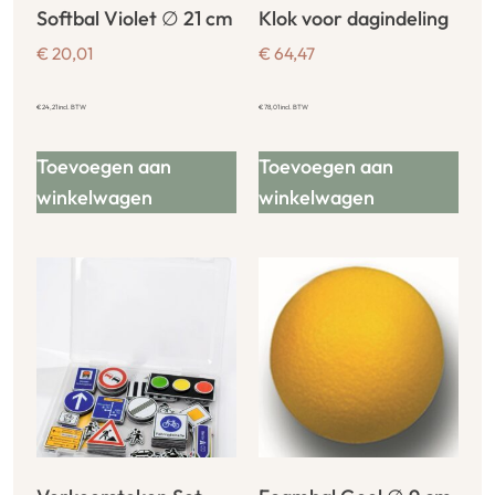
Softbal Violet ∅ 21 cm
Klok voor dagindeling
€
20,01
€
64,47
€
24,21
incl. BTW
€
78,01
incl. BTW
Toevoegen aan
Toevoegen aan
winkelwagen
winkelwagen