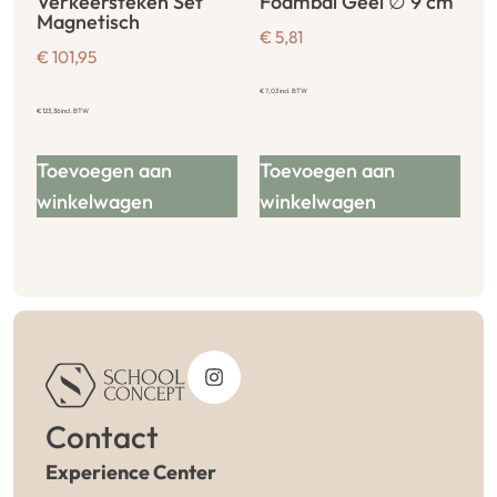
Verkeersteken Set
Foambal Geel ∅ 9 cm
Magnetisch
€
5,81
€
101,95
€
7,03
incl. BTW
€
123,36
incl. BTW
Toevoegen aan
Toevoegen aan
winkelwagen
winkelwagen
Contact
Experience Center