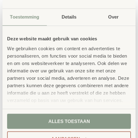
Toestemming
Details
Over
Waarom School Concept?
Maatwerk
: ieder project start vanuit uw idee
Deze website maakt gebruik van cookies
en onze ervaring
We gebruiken cookies om content en advertenties te
Kwaliteit
: al ons school- en
personaliseren, om functies voor social media te bieden
kinderopvangmeubilair is uitvoerig getest en
en om ons websiteverkeer te analyseren. Ook delen we
voldoet aan GS- en TÜV-keuringen
informatie over uw gebruik van onze site met onze
Duurzaamheid
: wij werken met circulaire
partners voor social media, adverteren en analyse. Deze
producten, waaronder onze
OneWood-lijn
van
partners kunnen deze gegevens combineren met andere
informatie die u aan ze heeft verstrekt of die ze hebben
100% FSC
-gecertificeerd Scandinavisch hout.
verzameld op basis van uw gebruik van hun services.
Daarnaast zelfs voorzien van het
milieukeurmerk
EU-Ecolabel
.
Extra informatie
ALLES TOESTAAN
SKU
33276