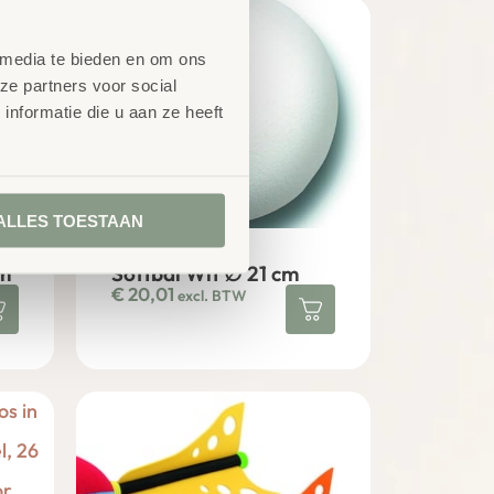
 media te bieden en om ons
ze partners voor social
nformatie die u aan ze heeft
ALLES TOESTAAN
m
Softbal Wit ∅ 21 cm
€
20,01
excl. BTW