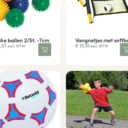
ike ballen 2/St. -7cm
Vangnetjes met softb
,57
€
13,51
excl. BTW
excl. BTW