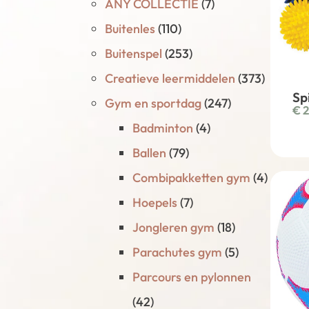
ANY COLLECTIE
(7)
Buitenles
(110)
Buitenspel
(253)
Creatieve leermiddelen
(373)
Sp
Gym en sportdag
(247)
€
2
Badminton
(4)
Ballen
(79)
Combipakketten gym
(4)
Hoepels
(7)
Jongleren gym
(18)
Parachutes gym
(5)
Parcours en pylonnen
(42)