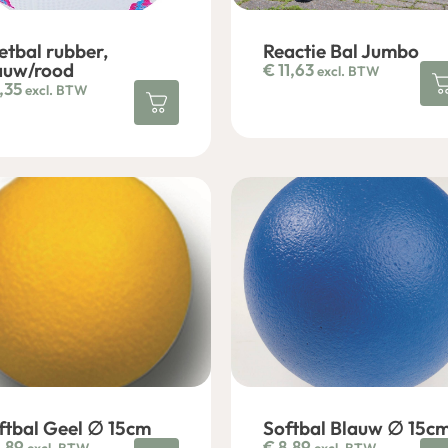
etbal rubber,
Reactie Bal Jumbo
auw/rood
€
11,63
excl. BTW
,35
excl. BTW
ftbal Geel ∅ 15cm
Softbal Blauw ∅ 15c
,89
€
8,89