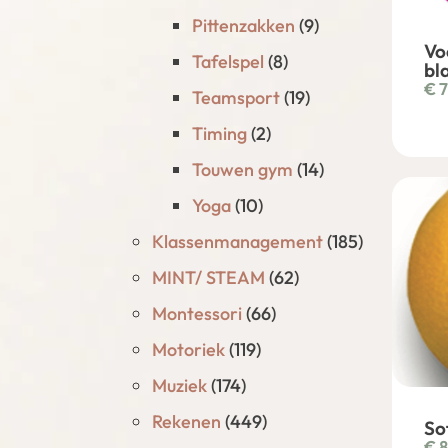
Pittenzakken
(9)
Vo
Tafelspel
(8)
bl
€
7
Teamsport
(19)
Timing
(2)
Touwen gym
(14)
Yoga
(10)
Klassenmanagement
(185)
MINT/ STEAM
(62)
Montessori
(66)
Motoriek
(119)
Muziek
(174)
Rekenen
(449)
So
€
8