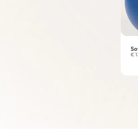
So
€
1