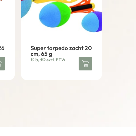
26
Super torpedo zacht 20
cm, 65 g
€
5,30
excl. BTW