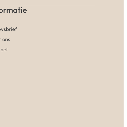
formatie
wsbrief
 ons
act