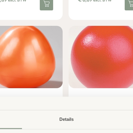
excl. BTW
excl. BTW
nbal
Softbal Rood ∅ 18
,67
€
13,51
excl. BTW
excl. BTW
Details