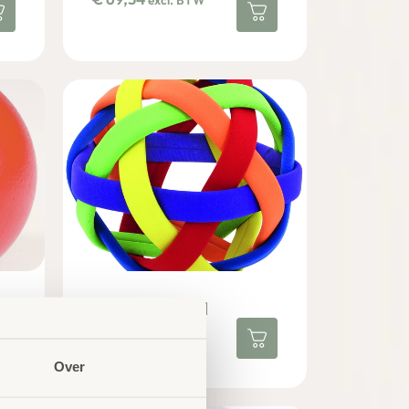
excl. BTW
Easy Catch Bal
€
14,36
excl. BTW
Over