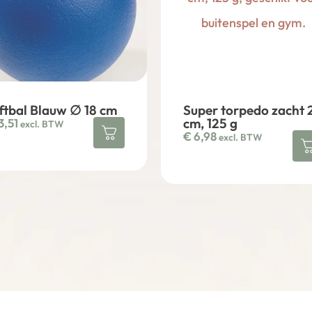
ftbal Blauw ∅ 18 cm
Super torpedo zacht 
cm, 125 g
3,51
excl. BTW
€
6,98
excl. BTW