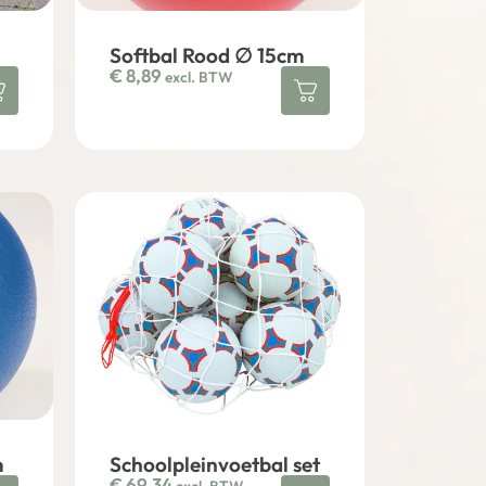
Softbal Rood ∅ 15cm
€
8,89
excl. BTW
m
Schoolpleinvoetbal set
€
69,34