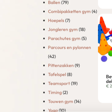
Ballen
(79)
Combipakketten gym
(4)
Hoepels
(7)
Jongleren gym
(18)
Parachutes gym
(5)
Parcours en pylonnen
(42)
Pittenzakken
(9)
Tafelspel
(8)
Be
del
Teamsport
(19)
€
2
Timing
(2)
Touwen gym
(14)
Yoga
(10)