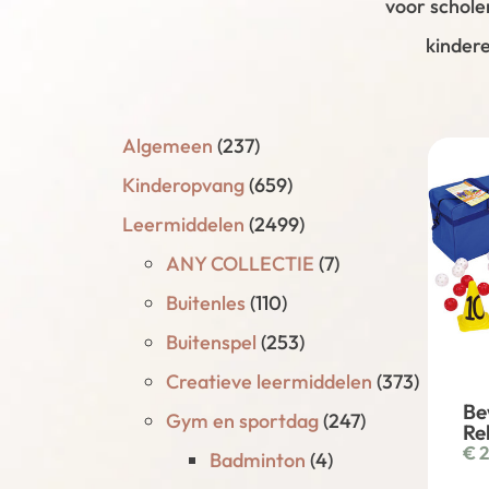
voor schole
kindere
Algemeen
(237)
Kinderopvang
(659)
Leermiddelen
(2499)
ANY COLLECTIE
(7)
Buitenles
(110)
Buitenspel
(253)
Creatieve leermiddelen
(373)
Be
Gym en sportdag
(247)
Re
€
2
Badminton
(4)