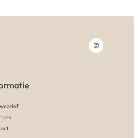
formatie
wsbrief
 ons
act