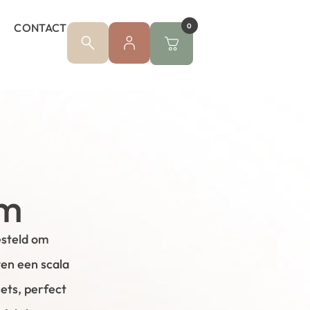
CONTACT
0
ym
esteld om
en een scala
ets, perfect