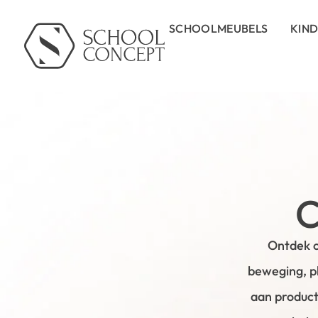
SCHOOLMEUBELS
KIN
C
Ontdek o
beweging, p
aan product