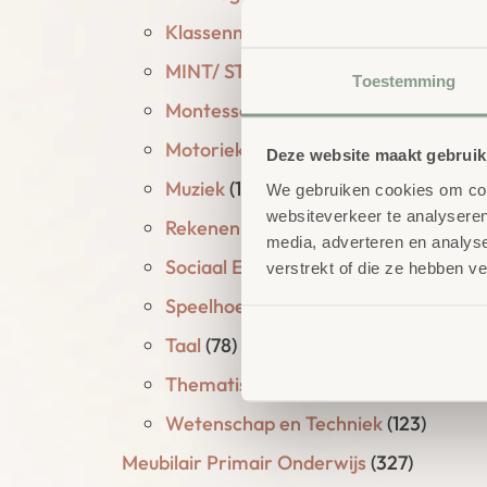
Klassenmanagement
(206)
MINT/ STEAM
(62)
Toestemming
Montessori
(66)
Motoriek
(141)
Deze website maakt gebruik
Muziek
(174)
We gebruiken cookies om cont
websiteverkeer te analyseren
Rekenen
(449)
media, adverteren en analys
Sociaal Emotioneel
(14)
verstrekt of die ze hebben v
Speelhoeken
(442)
Taal
(78)
Thematisch onderwijs
(172)
Wetenschap en Techniek
(123)
Meubilair Primair Onderwijs
(327)