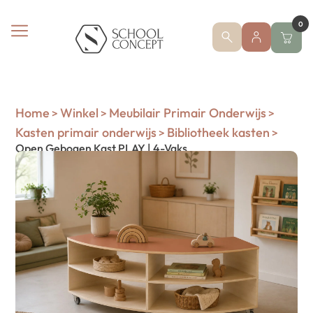
0
Home
Winkel
Meubilair Primair Onderwijs
>
>
>
Kasten primair onderwijs
Bibliotheek kasten
>
>
Open Gebogen Kast PLAY | 4-Vaks