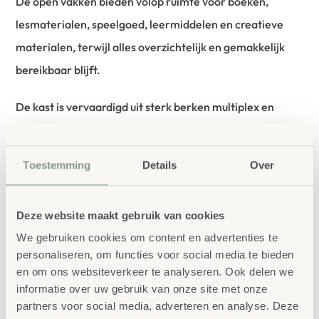
De open vakken bieden volop ruimte voor boeken,
lesmaterialen, speelgoed, leermiddelen en creatieve
materialen, terwijl alles overzichtelijk en gemakkelijk
bereikbaar blijft.
De kast is vervaardigd uit sterk berken multiplex en
afgewerkt met een duurzame blanke lak. Hierdoor blijft
de warme houtstructuur zichtbaar en is het oppervlak
Toestemming
Details
Over
goed beschermd tegen dagelijks intensief gebruik. De
afgeronde vormgeving draagt niet alleen bij aan een
Deze website maakt gebruik van cookies
moderne uitstraling, maar verhoogt ook de veiligheid
We gebruiken cookies om content en advertenties te
binnen onderwijs- en opvangomgevingen.
personaliseren, om functies voor social media te bieden
en om ons websiteverkeer te analyseren. Ook delen we
Voordelen
informatie over uw gebruik van onze site met onze
partners voor social media, adverteren en analyse. Deze
Gemaakt van duurzaam berken multiplex.