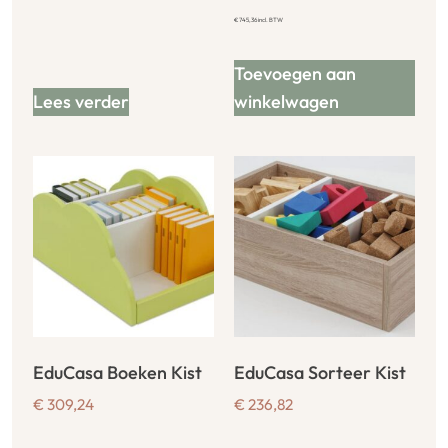
€
745,36
incl. BTW
Toevoegen aan
Lees verder
winkelwagen
EduCasa Boeken Kist
EduCasa Sorteer Kist
€
309,24
€
236,82