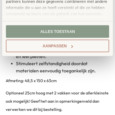
partners kunnen deze gegevens combineren met andere
Transparante, blank gelakte afwerking met
informatie die u aan ze heeft verstrekt of die ze hebben
zichtbare houtnerf.
verzameld op basis van uw gebruik van hun services.
Open opbergvakken voor een overzichtelijke
inrichting.
ALLES TOESTAAN
Gebogen vorm voor een vriendelijke en
veilige uitstraling.
AANPASSEN
Ideaal voor scholen, kindcentra, bibliotheken
en leerpleinen.
Stimuleert zelfstandigheid doordat
materialen eenvoudig toegankelijk zijn.
Afmeting: 48,5 x 150 x 63cm
Optioneel 25cm hoog met 2 vakken voor de allerkleinste
ook mogelijk! Geef het aan in opmerkingenveld dan
verwerken we dit bij bestelling.