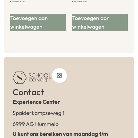
€
374,18
incl. BTW
€
286,55
incl. BTW
Toevoegen aan
Toevoegen aan
winkelwagen
winkelwagen
Contact
Experience Center
Spalderkampseweg 1
6999 AG Hummelo
U kunt ons bereiken van maandag t/m