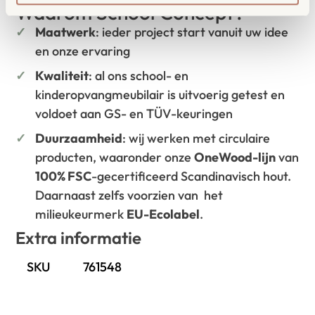
Waarom School Concept?
Maatwerk
: ieder project start vanuit uw idee
en onze ervaring
Kwaliteit
: al ons school- en
kinderopvangmeubilair is uitvoerig getest en
voldoet aan GS- en TÜV-keuringen
Duurzaamheid
: wij werken met circulaire
producten, waaronder onze
OneWood-lijn
van
100% FSC
-gecertificeerd Scandinavisch hout.
Daarnaast zelfs voorzien van het
milieukeurmerk
EU-Ecolabel
.
Extra informatie
SKU
761548