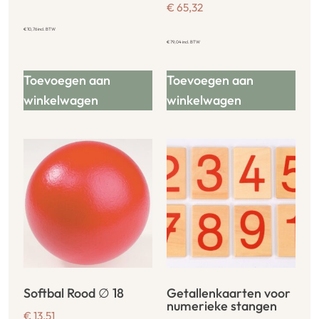
€
65,32
€
10,76
incl. BTW
€
79,04
incl. BTW
Toevoegen aan
Toevoegen aan
winkelwagen
winkelwagen
Softbal Rood ∅ 18
Getallenkaarten voor
numerieke stangen
€
13,51