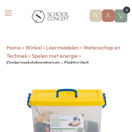
0
Home
Winkel
Leermiddelen
Wetenschap en
>
>
>
Techniek
Spelen met energie
>
>
Onderzoekslaboratorium – Elektriciteit