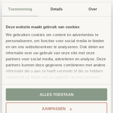
een stevig plastic opbergbox.
Toestemming
Details
Over
Let op:
de instructies zijn in drie talen: Engels, Duits en
Frans.
Deze website maakt gebruik van cookies
We gebruiken cookies om content en advertenties te
bestellen bij School
Vertrouwd
personaliseren, om functies voor social media te bieden
Concept
en om ons websiteverkeer te analyseren. Ook delen we
informatie over uw gebruik van onze site met onze
School Concept is de specialist in
partners voor social media, adverteren en analyse. Deze
onderwijsmeubilair. Wij geloven dat een
partners kunnen deze gegevens combineren met andere
informatie die u aan ze heeft verstrekt of die ze hebben
leeromgeving inspireert wanneer deze
verzameld op basis van uw gebruik van hun services.
aansluit bij de behoeften van kinderen én
leerkrachten.
ALLES TOESTAAN
AANPASSEN