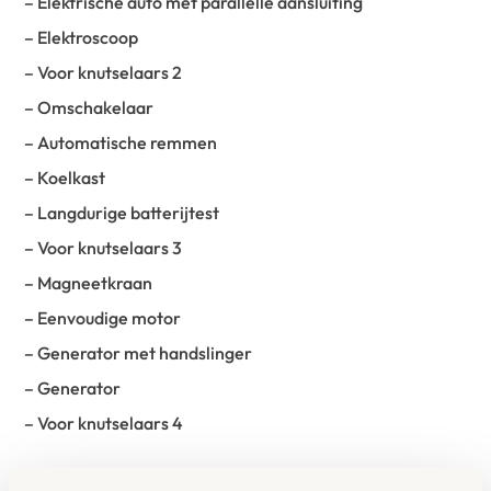
– Elektrische auto met parallelle aansluiting
– Elektroscoop
– Voor knutselaars 2
– Omschakelaar
– Automatische remmen
– Koelkast
– Langdurige batterijtest
– Voor knutselaars 3
– Magneetkraan
– Eenvoudige motor
– Generator met handslinger
– Generator
– Voor knutselaars 4
De set bestaat uit 211 onderdelen en wordt geleverd in