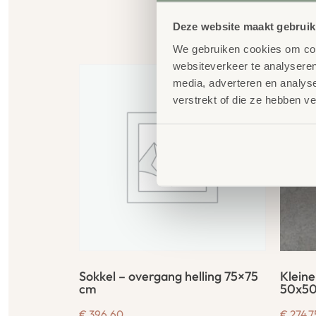
Deze website maakt gebruik
G
We gebruiken cookies om cont
websiteverkeer te analyseren
media, adverteren en analys
verstrekt of die ze hebben v
Sokkel – overgang helling 75×75
Kleine
cm
50x5
€
396,60
€
274,7