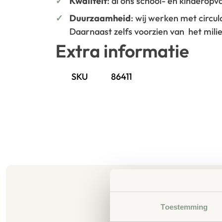
Kwaliteit
: al ons school- en kinderop
Duurzaamheid
: wij werken met circu
Daarnaast zelfs voorzien van het mil
Extra informatie
SKU
86411
Toestemming