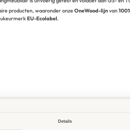
vangmeubilair is uitvoerig getest en voldoet aan GS- en
laire producten, waaronder onze
OneWood-lijn
van
100
ieukeurmerk
EU-Ecolabel
.
Details