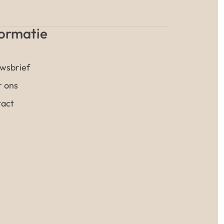
formatie
wsbrief
 ons
act