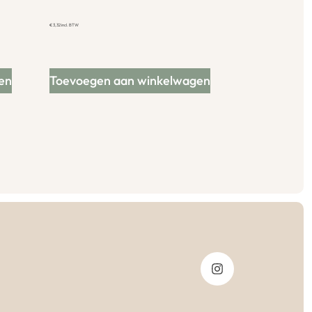
€
3,32
incl. BTW
en
Toevoegen aan winkelwagen