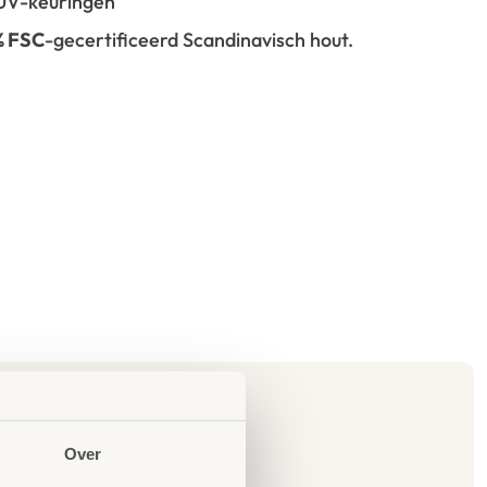
 TÜV-keuringen
% FSC
-gecertificeerd Scandinavisch hout.
Over