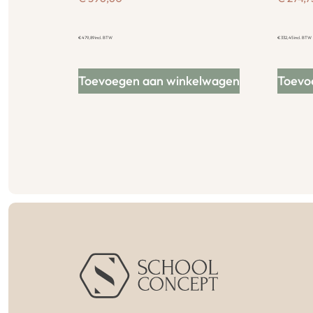
€
479,89
incl. BTW
€
332,45
incl. BTW
Toevoegen aan winkelwagen
Toevo