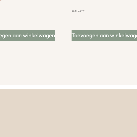
€
5,38
incl. BTW
egen aan winkelwagen
Toevoegen aan winkelwag