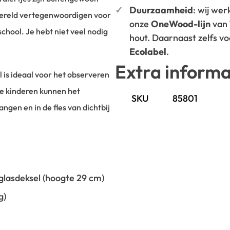
Duurzaamheid
: wij we
wereld vertegenwoordigen voor
onze
OneWood-lijn
van
chool. Je hebt niet veel nodig
hout. Daarnaast zelfs v
Ecolabel
.
Extra informa
 is ideaal voor het observeren
De kinderen kunnen het
SKU
85801
ngen en in de fles van dichtbij
glasdeksel (hoogte 29 cm)
g)