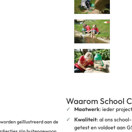
Waarom School C
Maatwerk
: ieder projec
Kwaliteit
: al ons school
worden geïllustreerd aan de
getest en voldoet aan 
diertjes zijn buitengewoon