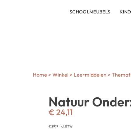
SCHOOLMEUBELS
KIN
Home
>
Winkel
>
Leermiddelen
>
Themati
Natuur Onder
€
24,11
€
29,17
incl. BTW