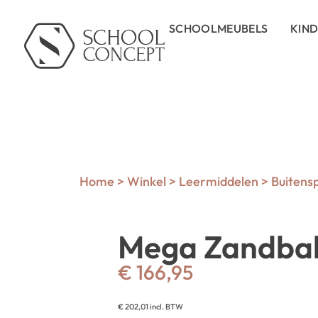
SCHOOLMEUBELS
KIN
Home
>
Winkel
>
Leermiddelen
>
Buitens
Mega Zandbak
€
166,95
€
202,01
incl. BTW