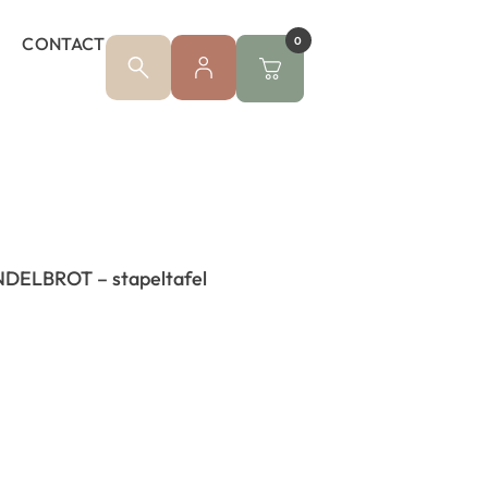
CONTACT
0
ELBROT – stapeltafel