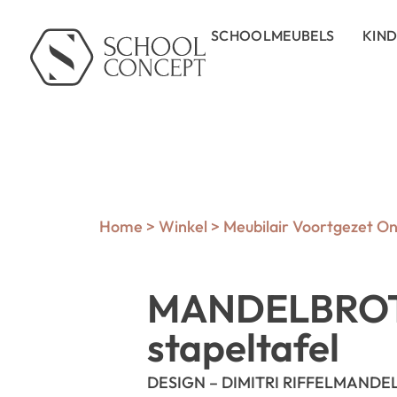
SCHOOLMEUBELS
KIN
Home
>
Winkel
>
Meubilair Voortgezet On
MANDELBROT
stapeltafel
DESIGN – DIMITRI RIFFEL
MANDELB