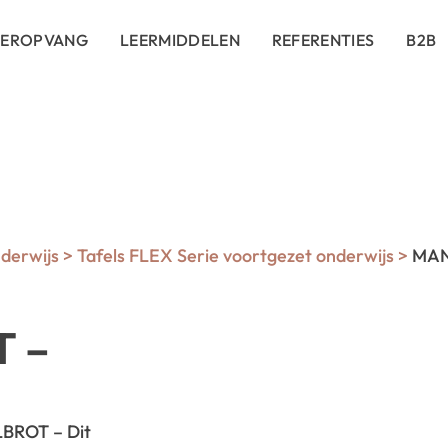
DEROPVANG
LEERMIDDELEN
REFERENTIES
B2B
derwijs
>
Tafels FLEX Serie voortgezet onderwijs
>
MAND
 –
ROT – Dit