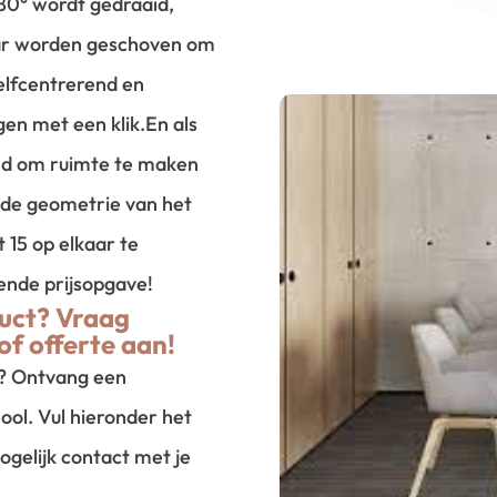
 180° wordt gedraaid,
aar worden geschoven om
zelfcentrerend en
ngen met een klik.
En als
md om ruimte te maken
de geometrie van het
 15 op elkaar te
vende prijsopgave!
uct? Vraag
of offerte aan!
t? Ontvang een
ool. Vul hieronder het
ogelijk contact met je