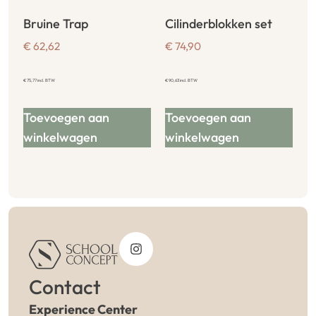
Bruine Trap
Cilinderblokken set
€
62,62
€
74,90
€
75,77
incl. BTW
€
90,63
incl. BTW
Toevoegen aan
Toevoegen aan
winkelwagen
winkelwagen
Contact
Experience Center