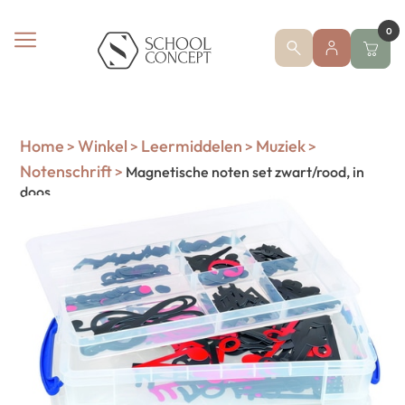
0
Home
Winkel
Leermiddelen
Muziek
>
>
>
>
Notenschrift
>
Magnetische noten set zwart/rood, in
doos