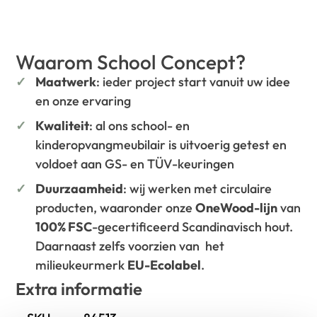
Waarom School Concept?
Maatwerk
: ieder project start vanuit uw idee
en onze ervaring
Kwaliteit
: al ons school- en
kinderopvangmeubilair is uitvoerig getest en
voldoet aan GS- en TÜV-keuringen
Duurzaamheid
: wij werken met circulaire
producten, waaronder onze
OneWood-lijn
van
100% FSC
-gecertificeerd Scandinavisch hout.
Daarnaast zelfs voorzien van het
milieukeurmerk
EU-Ecolabel
.
Extra informatie