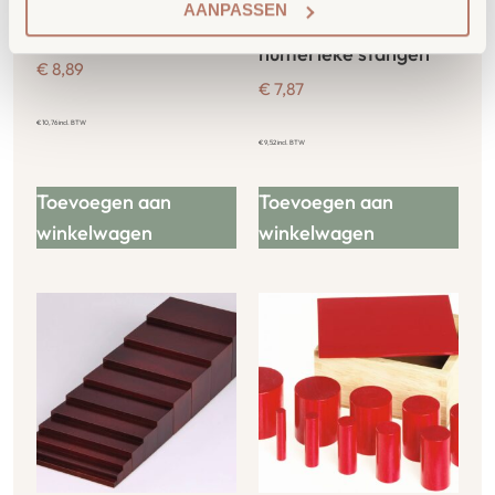
AANPASSEN
Softbal Blauw ∅ 15cm
Getallenkaarten voor
numerieke stangen
€
8,89
€
7,87
€
10,76
incl. BTW
€
9,52
incl. BTW
Toevoegen aan
Toevoegen aan
winkelwagen
winkelwagen