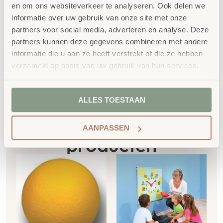
Extra informatie
en om ons websiteverkeer te analyseren. Ook delen we
informatie over uw gebruik van onze site met onze
SKU
758161
partners voor social media, adverteren en analyse. Deze
partners kunnen deze gegevens combineren met andere
informatie die u aan ze heeft verstrekt of die ze hebben
verzameld op basis van uw gebruik van hun services.
ALLES TOESTAAN
Gerelateerde
AANPASSEN
producten