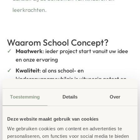
leerkrachten.
Waarom School Concept?
Maatwerk
: ieder project start vanuit uw idee
en onze ervaring
Kwaliteit
: al ons school- en
kinderopvangmeubilair is uitvoerig getest en
voldoet aan GS- en TÜV-keuringen
Toestemming
Details
Over
Duurzaamheid
: wij werken met circulaire
producten, waaronder onze
OneWood-lijn
van
100% FSC
-gecertificeerd Scandinavisch hout.
Deze website maakt gebruik van cookies
Daarnaast zelfs voorzien van het
We gebruiken cookies om content en advertenties te
milieukeurmerk
EU-Ecolabel
.
personaliseren, om functies voor social media te bieden