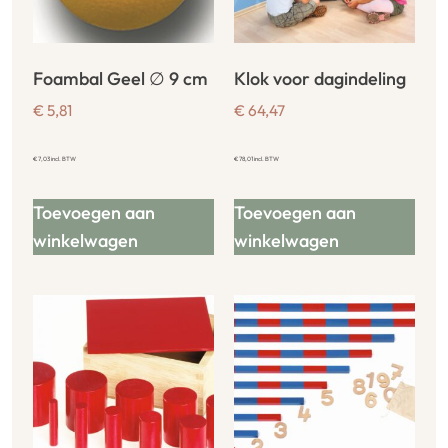
Foambal Geel ∅ 9 cm
Klok voor dagindeling
€
5,81
€
64,47
€
7,03
incl. BTW
€
78,01
incl. BTW
Toevoegen aan
Toevoegen aan
winkelwagen
winkelwagen