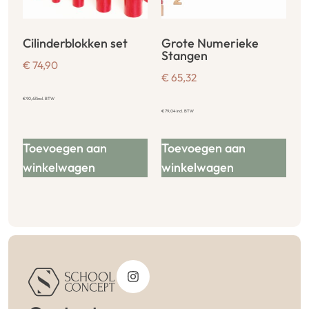
Cilinderblokken set
Grote Numerieke
Stangen
€
74,90
€
65,32
€
90,63
incl. BTW
€
79,04
incl. BTW
Toevoegen aan
Toevoegen aan
winkelwagen
winkelwagen