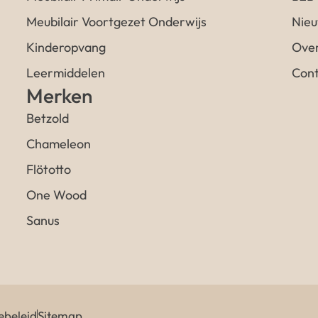
Meubilair Voortgezet Onderwijs
Nieu
Kinderopvang
Over
Leermiddelen
Cont
Merken
Betzold
Chameleon
Flötotto
One Wood
Sanus
ebeleid
Sitemap