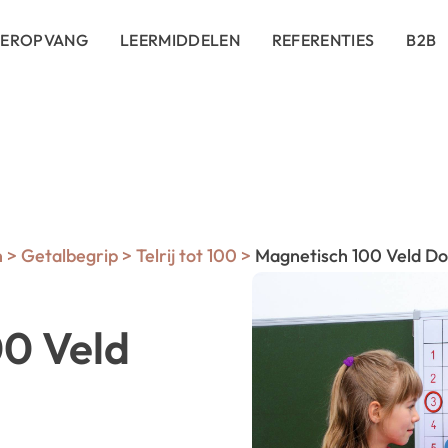
DEROPVANG
LEERMIDDELEN
REFERENTIES
B2B
n
>
Getalbegrip
>
Telrij tot 100
>
Magnetisch 100 Veld D
0 Veld