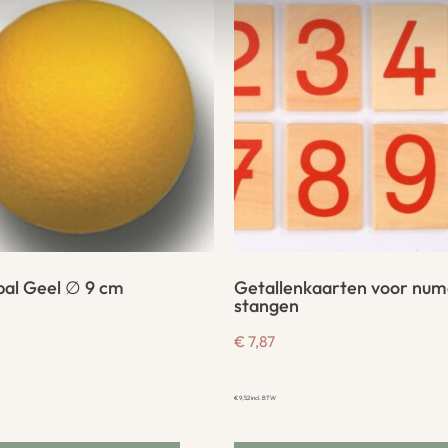
al Geel ∅ 9 cm
Getallenkaarten voor num
stangen
€
7,87
€
9,52
incl. BTW