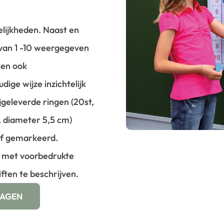
lijkheden. Naast en
n van 1 -10 weergegeven
ken ook
ige wijze inzichtelijk
geleverde ringen (20st,
t, diameter 5,5 cm)
of gemarkeerd.
t met voorbedrukte
ften te beschrijven.
WAGEN