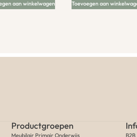
egen aan winkelwagen
Toevoegen aan winkelwag
Productgroepen
In
Meubilair Primair Onderwijs
B2B