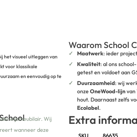
Waarom School C
Maatwerk
: ieder projec
j het visueel uitleggen van
Kwaliteit
: al ons school
t voor klassikale
getest en voldoet aan 
Duurzaam en eenvoudig op te
Duurzaamheid
: wij we
onze
OneWood-lijn
van
hout. Daarnaast zelfs v
Ecolabel
.
 School
Extra informa
nderwijsmeubilair. Wij
ireert wanneer deze
SKU
86635