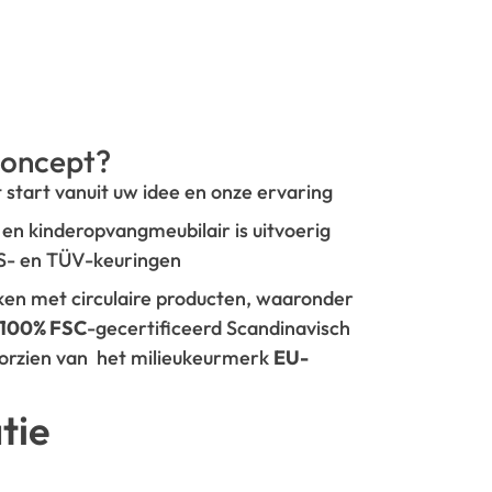
oncept?
t start vanuit uw idee en onze ervaring
- en kinderopvangmeubilair is uitvoerig
GS- en TÜV-keuringen
rken met circulaire producten, waaronder
100% FSC
-gecertificeerd Scandinavisch
oorzien van het milieukeurmerk
EU-
tie