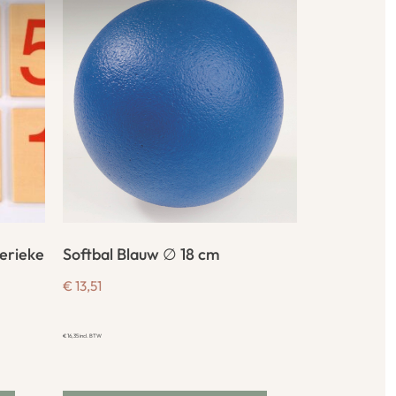
erieke
Softbal Blauw ∅ 18 cm
€
13,51
€
16,35
incl. BTW