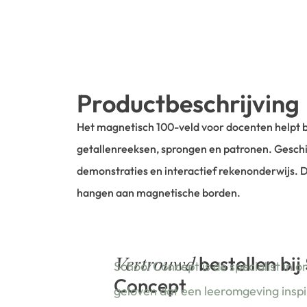
Productbeschrijving
Het magnetisch 100-veld voor docenten helpt bi
getallenreeksen, sprongen en patronen. Geschik
demonstraties en interactief rekenonderwijs. 
hangen aan magnetische borden.
bestellen bij
Vertrouwd
School Concept is de specialist in o
Concept
geloven dat een leeromgeving insp