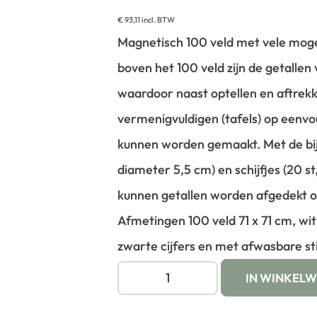
€
93,11
incl. BTW
Magnetisch 100 veld met vele moge
boven het 100 veld zijn de getalle
waardoor naast optellen en aftrek
vermenigvuldigen (tafels) op eenvoud
kunnen worden gemaakt. Met de bij
diameter 5,5 cm) en schijfjes (20 s
kunnen getallen worden afgedekt 
Afmetingen 100 veld 71 x 71 cm, wi
zwarte cijfers en met afwasbare sti
IN WINKEL