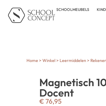
SCHOOLMEUBELS
KIN
Home
>
Winkel
>
Leermiddelen
>
Rekene
Magnetisch 10
Docent
€
76,95