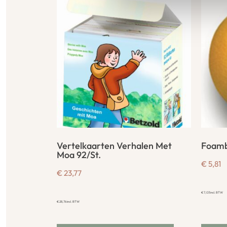
Vertelkaarten Verhalen Met
Foamb
Moa 92/St.
€
5,81
€
23,77
€
7,03
incl. BTW
€
28,76
incl. BTW