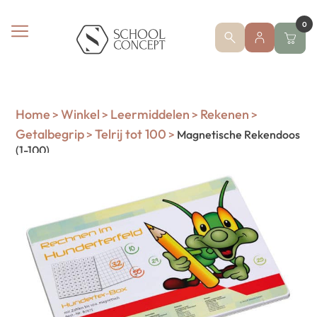
0
Home
Winkel
Leermiddelen
Rekenen
>
>
>
>
Getalbegrip
Telrij tot 100
>
>
Magnetische Rekendoos
(1-100)