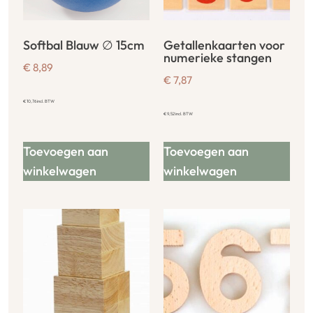
Softbal Blauw ∅ 15cm
Getallenkaarten voor
numerieke stangen
€
8,89
€
7,87
€
10,76
incl. BTW
€
9,52
incl. BTW
Toevoegen aan
Toevoegen aan
winkelwagen
winkelwagen