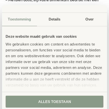
veld van honderden en een bord van honderden.
– 100 kentekenplaten, aan beide zijden bedrukt met de
Toestemming
Details
Over
cijfers 1 – 100.
– Afdekplaat van staalkarton – 20 rood/blauwe
Deze website maakt gebruik van cookies
keerplaten
We gebruiken cookies om content en advertenties te
– 20 rood/blauwe keerringen
personaliseren, om functies voor social media te bieden
en om ons websiteverkeer te analyseren. Ook delen we
bestellen bij School
informatie over uw gebruik van onze site met onze
Vertrouwd
partners voor social media, adverteren en analyse. Deze
Concept
partners kunnen deze gegevens combineren met andere
School Concept is de specialist in
informatie die u aan ze heeft verstrekt of die ze hebben
verzameld op basis van uw gebruik van hun services.
onderwijsmeubilair. Wij geloven dat een
leeromgeving inspireert wanneer deze
ALLES TOESTAAN
aansluit bij de behoeften van kinderen én