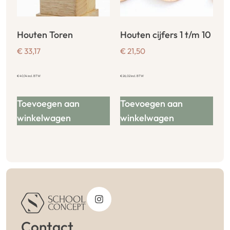
Houten Toren
Houten cijfers 1 t/m 10
€
33,17
€
21,50
€
40,14
incl. BTW
€
26,02
incl. BTW
Toevoegen aan
Toevoegen aan
winkelwagen
winkelwagen
Contact