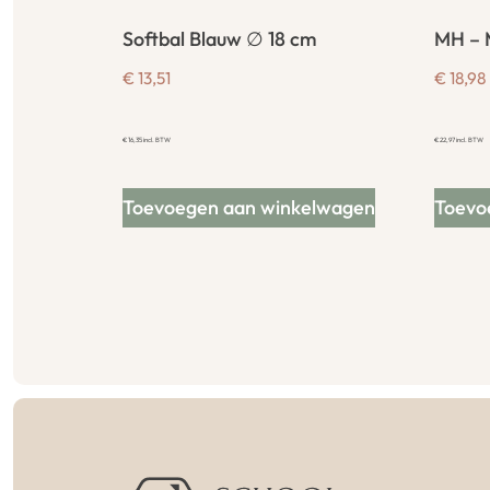
Softbal Blauw ∅ 18 cm
MH – 
€
13,51
€
18,98
€
16,35
incl. BTW
€
22,97
incl. BTW
Toevoegen aan winkelwagen
Toevo