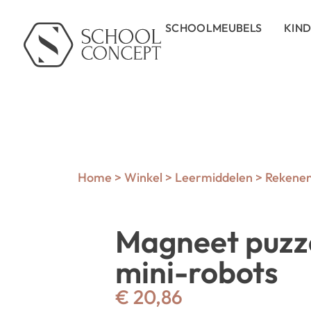
SCHOOLMEUBELS
KIN
Home
>
Winkel
>
Leermiddelen
>
Rekene
Magneet puzze
mini-robots
€
20,86