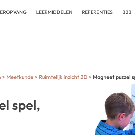
DEROPVANG
LEERMIDDELEN
REFERENTIES
B2B
n
>
Meetkunde
>
Ruimtelijk inzicht 2D
>
Magneet puzzel sp
l spel,