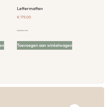
Lettermatten
€
179,00
€
216,59
incl. BTW
en
Toevoegen aan winkelwagen