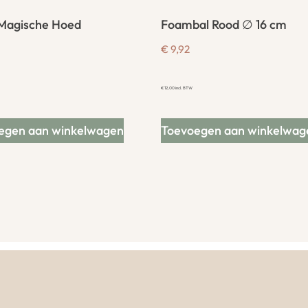
Magische Hoed
Foambal Rood ∅ 16 cm
€
9,92
€
12,00
incl. BTW
egen aan winkelwagen
Toevoegen aan winkelwag