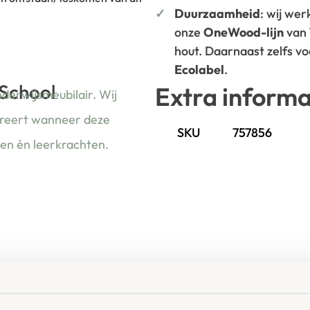
Duurzaamheid
: wij we
onze
OneWood-lijn
van
hout. Daarnaast zelfs v
Ecolabel
.
 School
Extra informa
nderwijsmeubilair. Wij
ireert wanneer deze
SKU
757856
ren én leerkrachten.