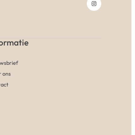
formatie
wsbrief
 ons
act