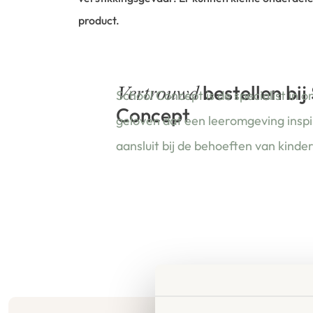
product.
bestellen bij
Vertrouwd
School Concept is de specialist in o
Concept
geloven dat een leeromgeving insp
aansluit bij de behoeften van kinde