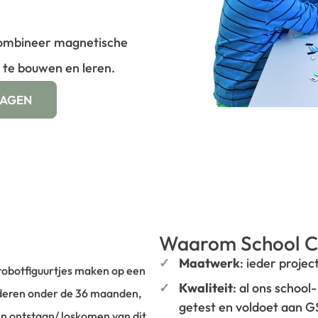
Combineer magnetische
 te bouwen en leren.
WAGEN
Waarom School C
Maatwerk
: ieder projec
robotfiguurtjes maken op een
Kwaliteit
: al ons school
inderen onder de 36 maanden,
getest en voldoet aan 
en ontstaan/ loskomen van dit