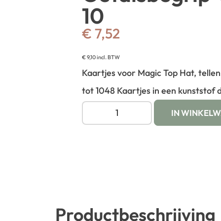
10
€
7,52
€
9,10
incl. BTW
Kaartjes voor Magic Top Hat, tellen
tot 10
48 Kaartjes in een kunststof 
IN WINKEL
Productbeschrijving