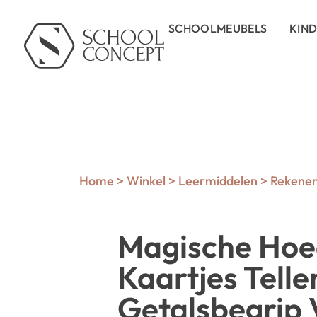
SCHOOLMEUBELS
KIN
Home
>
Winkel
>
Leermiddelen
>
Rekene
Magische Ho
Kaartjes Telle
Getalsbegrip 