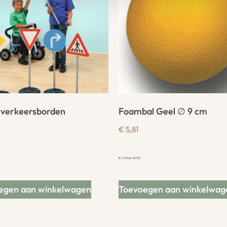
 verkeersborden
Foambal Geel ∅ 9 cm
0
€
5,81
€
7,03
incl. BTW
egen aan winkelwagen
Toevoegen aan winkelwag