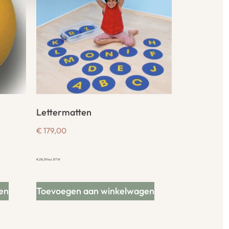
Lettermatten
€
179,00
€
216,59
incl. BTW
en
Toevoegen aan winkelwagen