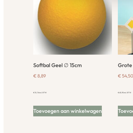
Softbal Geel ∅ 15cm
Grote
€
8,89
€
54,5
€
10,76
incl. BTW
€
65,95
incl. BTW
Toevoegen aan winkelwagen
Toevo