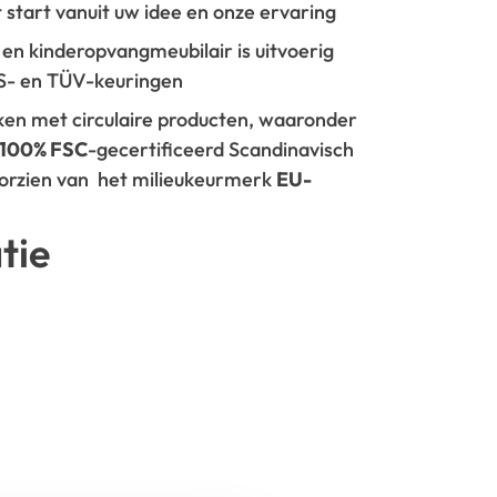
t start vanuit uw idee en onze ervaring
- en kinderopvangmeubilair is uitvoerig
GS- en TÜV-keuringen
rken met circulaire producten, waaronder
100% FSC
-gecertificeerd Scandinavisch
oorzien van het milieukeurmerk
EU-
tie