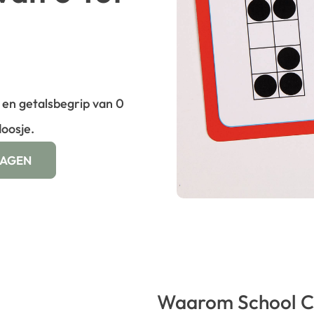
 en getalsbegrip van 0
doosje.
WAGEN
Waarom School C