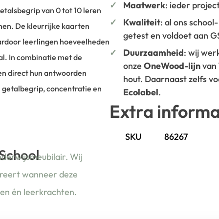
Maatwerk
: ieder projec
talsbegrip van 0 tot 10 leren
Kwaliteit
: al ons school
nen. De kleurrijke kaarten
getest en voldoet aan 
aardoor leerlingen hoeveelheden
Duurzaamheid
: wij we
al. In combinatie met de
onze
OneWood-lijn
van
en direct hun antwoorden
hout. Daarnaast zelfs v
m getalbegrip, concentratie en
Ecolabel
.
Extra informa
SKU
86267
 School
nderwijsmeubilair. Wij
ireert wanneer deze
ren én leerkrachten.