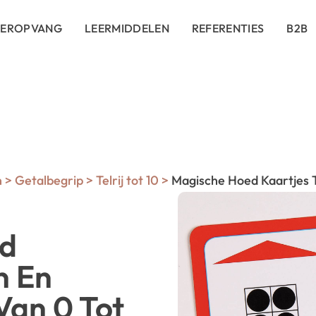
DEROPVANG
LEERMIDDELEN
REFERENTIES
B2B
n
>
Getalbegrip
>
Telrij tot 10
>
Magische Hoed Kaartjes T
ed
n En
Van 0 Tot