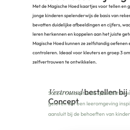
Met de Magische Hoed kaartjes voor tellen en ge
jonge kinderen spelenderwijs de basis van reke
bevatten duidelijke afbeeldingen en cijfers, w
leren herkennen en koppelen aan het juiste get
Magische Hoed kunnen ze zelfstandig oefenen 
controleren. Ideaal voor kleuters en groep 3 o
zelfvertrouwen te ontwikkelen.
bestellen bij
Vertrouwd
School Concept is de specialist in o
Concept
geloven dat een leeromgeving insp
aansluit bij de behoeften van kinde