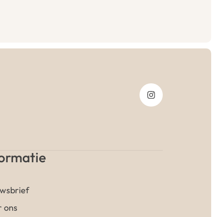
formatie
wsbrief
 ons