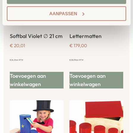
AANPASSEN
Softbal Violet ∅ 21 cm
Lettermatten
€
20,01
€
179,00
€
24,21
incl. BTW
€
216,59
incl. BTW
Toevoegen aan
Toevoegen aan
winkelwagen
winkelwagen