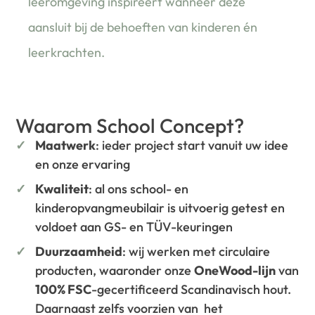
leeromgeving inspireert wanneer deze
aansluit bij de behoeften van kinderen én
leerkrachten.
Waarom School Concept?
Maatwerk
: ieder project start vanuit uw idee
en onze ervaring
Kwaliteit
: al ons school- en
kinderopvangmeubilair is uitvoerig getest en
voldoet aan GS- en TÜV-keuringen
Duurzaamheid
: wij werken met circulaire
producten, waaronder onze
OneWood-lijn
van
100% FSC
-gecertificeerd Scandinavisch hout.
Daarnaast zelfs voorzien van het