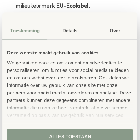
milieukeurmerk
EU-Ecolabel
.
Extra informatie
SKU
86257
Toestemming
Details
Over
Deze website maakt gebruik van cookies
We gebruiken cookies om content en advertenties te
personaliseren, om functies voor social media te bieden
en om ons websiteverkeer te analyseren. Ook delen we
informatie over uw gebruik van onze site met onze
Gerelateerde
partners voor social media, adverteren en analyse. Deze
producten
partners kunnen deze gegevens combineren met andere
informatie die u aan ze heeft verstrekt of die ze hebben
verzameld op basis van uw gebruik van hun services.
ALLES TOESTAAN