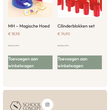
MH – Magische Hoed
Cilinderblokken set
€
18,98
€
74,90
€
22,97
incl. BTW
€
90,63
incl. BTW
Toevoegen aan
Toevoegen aan
winkelwagen
winkelwagen