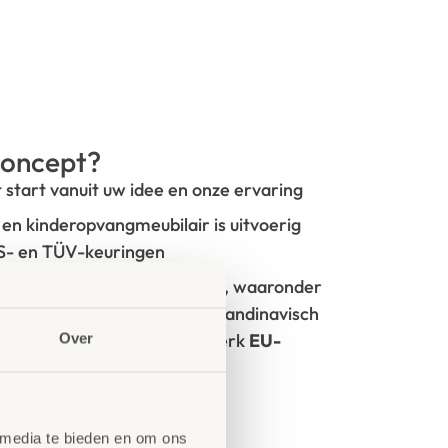
oncept?
t start vanuit uw idee en onze ervaring
- en kinderopvangmeubilair is uitvoerig
GS- en TÜV-keuringen
rken met circulaire producten, waaronder
100% FSC
-gecertificeerd Scandinavisch
oorzien van het milieukeurmerk
EU-
Over
tie
 media te bieden en om ons