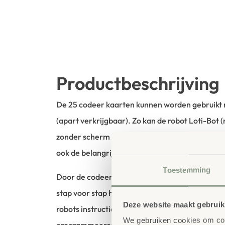
Productbeschrijving
De 25 codeer kaarten kunnen worden gebruikt
(apart verkrijgbaar). Zo kan de robot Loti-Bot (
zonder scherm worden geprogrammeerd. Met d
ook de belangrijkste functies van de robot gebrui
Toestemming
Door de codeer kaarten in de programmeer balk
stap voor stap hele reeksen commando’s. Zo ku
Deze website maakt gebruik
robots instructies uitvoeren en tegelijkertijd be
We gebruiken cookies om cont
programmeerconcepten zoals sequenties, algo