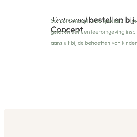
bestellen bij
Vertrouwd
School Concept is de specialist in o
Concept
geloven dat een leeromgeving insp
aansluit bij de behoeften van kinde