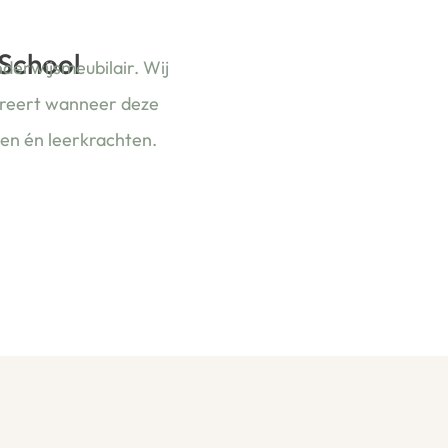
 School
nderwijsmeubilair. Wij
ireert wanneer deze
ren én leerkrachten.