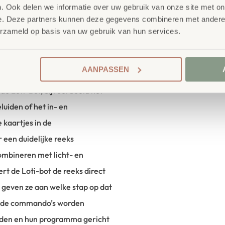
SKU
774557
. Ook delen we informatie over uw gebruik van onze site met on
choolkinderen bij het
e. Deze partners kunnen deze gegevens combineren met andere i
erzameld op basis van uw gebruik van hun services.
et begrijpen van abstracte
AANPASSEN
 de Loti-Bot, bijvoorbeeld het
uiden of het in- en
 kaartjes in de
 een duidelijke reeks
mbineren met licht- en
ert de Loti-bot de reeks direct
en geven ze aan welke stap op dat
e de commando’s worden
inden en hun programma gericht