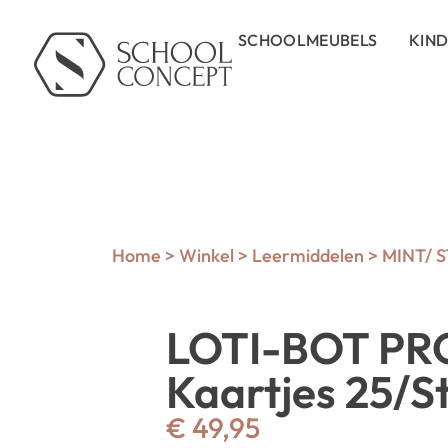
SCHOOLMEUBELS
KIN
Home
>
Winkel
>
Leermiddelen
>
MINT/ 
LOTI-BOT PR
Kaartjes 25/St
€
49,95