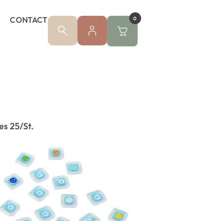
CONTACT
0
s 25/St.