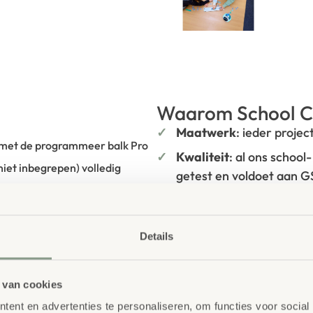
Waarom School C
Maatwerk
: ieder projec
 met de programmeer balk Pro
Kwaliteit
: al ons school
niet inbegrepen) volledig
getest en voldoet aan 
e kaarten kunnen kinderen
Duurzaamheid
: wij we
ken: licht, kleur en geluid.
onze
OneWood-lijn
van
hout. Daarnaast zelfs v
Details
 Pro te plaatsen, ontstaan
Ecolabel
.
nnen leerlingen begrijpen hoe
Extra informa
 van cookies
langrijke
ent en advertenties te personaliseren, om functies voor social
ritmen en debugging leren. De