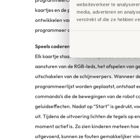
websiteverkeer te analyseren
kaartjes en de programmeer balk helpen basiss
media, adverteren en analys
verstrekt of die ze hebben v
ontwikkelen van programmeer opdrachten en h
programmeer concepten.
Speels coderen met tastbare opdrachten
Elk kaartje staat voor een bepaalde functie van
aansturen van de RGB-leds, het afspelen van gel
uitschakelen van de schijnwerpers. Wanneer de
programmeerlijst worden geplaatst, ontstaat er
commando’s die de bewegingen van de robot co
geluidseffecten. Nadat op “Start” is gedrukt, vo
uit. Tijdens de uitvoering lichten de tegels op 
moment actief is. Zo zien kinderen meteen ho
uitgevoerd, kunnen ze fouten gemakkelijker v