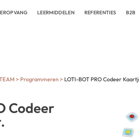
DEROPVANG
LEERMIDDELEN
REFERENTIES
B2B
STEAM
>
Programmeren
>
LOTI-BOT PRO Codeer Kaartje
O Codeer
.