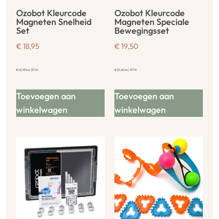
Ozobot Kleurcode
Ozobot Kleurcode
Magneten Snelheid
Magneten Speciale
Set
Bewegingsset
€
18,95
€
19,50
€
22,93
incl. BTW
€
23,60
incl. BTW
Toevoegen aan
Toevoegen aan
winkelwagen
winkelwagen