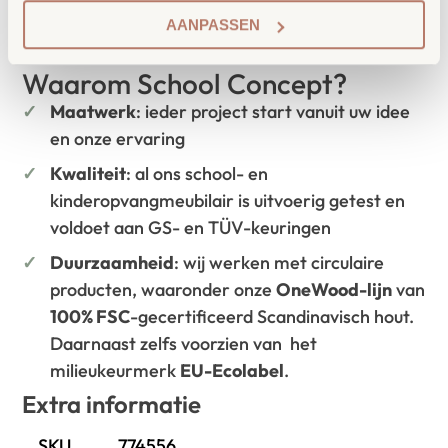
AANPASSEN
Waarom School Concept?
Maatwerk
: ieder project start vanuit uw idee
en onze ervaring
Kwaliteit
: al ons school- en
kinderopvangmeubilair is uitvoerig getest en
voldoet aan GS- en TÜV-keuringen
Duurzaamheid
: wij werken met circulaire
producten, waaronder onze
OneWood-lijn
van
100% FSC
-gecertificeerd Scandinavisch hout.
Daarnaast zelfs voorzien van het
milieukeurmerk
EU-Ecolabel
.
Extra informatie
SKU
774556