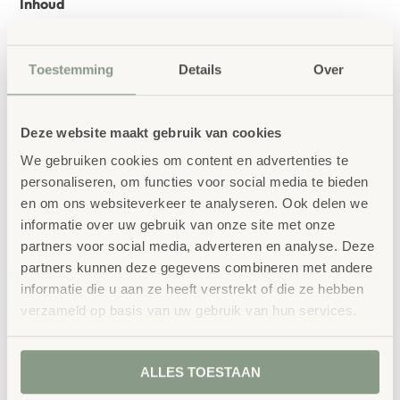
Inhoud
1 programmeerstaaf Pro
1 oplader
Toestemming
Details
Over
1 set standaard bewegingstegels
Deze website maakt gebruik van cookies
We gebruiken cookies om content en advertenties te
personaliseren, om functies voor social media te bieden
bestellen bij School
Vertrouwd
en om ons websiteverkeer te analyseren. Ook delen we
Concept
informatie over uw gebruik van onze site met onze
partners voor social media, adverteren en analyse. Deze
School Concept is de specialist in
partners kunnen deze gegevens combineren met andere
onderwijsmeubilair. Wij geloven dat een
informatie die u aan ze heeft verstrekt of die ze hebben
verzameld op basis van uw gebruik van hun services.
leeromgeving inspireert wanneer deze
aansluit bij de behoeften van kinderen én
ALLES TOESTAAN
leerkrachten.