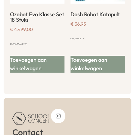
Ozobot Evo Klasse Set
Dash Robot Katapult
18 Stuks
€
36,95
€
4.499,00
€
44,71
incl. BTW
€
5.443,79
incl. BTW
Toevoegen aan
Toevoegen aan
winkelwagen
winkelwagen
Contact