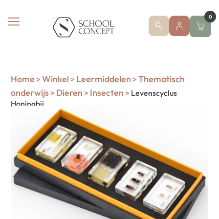
0
Home
Winkel
Leermiddelen
Thematisch
>
>
>
onderwijs
Dieren
Insecten
>
>
>
Levenscyclus
Honingbij