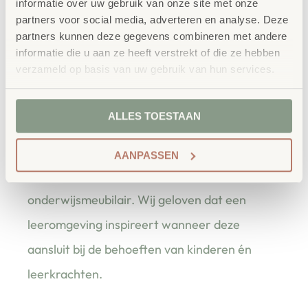
informatie over uw gebruik van onze site met onze
volwassen bij. Ideaal om te gebruiken bij lessen over
partners voor social media, adverteren en analyse. Deze
partners kunnen deze gegevens combineren met andere
natuur, bestuiving en duurzaamheid. De modellen zijn
informatie die u aan ze heeft verstrekt of die ze hebben
gedetailleerd, stevig en kindvriendelijk. Bevordert
verzameld op basis van uw gebruik van hun services.
observatievermogen en inzicht in natuurlijke processen.
ALLES TOESTAAN
bestellen bij School
Vertrouwd
Concept
AANPASSEN
School Concept is de specialist in
onderwijsmeubilair. Wij geloven dat een
leeromgeving inspireert wanneer deze
aansluit bij de behoeften van kinderen én
leerkrachten.