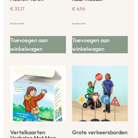
€
33,17
€
4,96
€
40,14
incl. BTW
€
6,00
incl. BTW
Toevoegen aan
Toevoegen aan
winkelwagen
winkelwagen
Vertelkaarten
Grote verkeersborden
Verhalen Met Moa