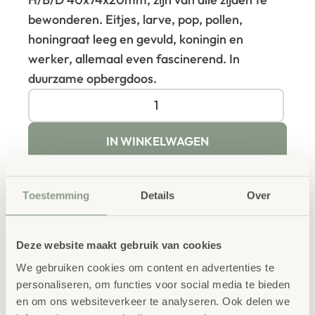
bewonderen. Eitjes, larve, pop, pollen,
honingraat leeg en gevuld, koningin en
werker, allemaal even fascinerend. In
duurzame opbergdoos.
IN WINKELWAGEN
Toestemming
Details
Over
Deze website maakt gebruik van cookies
Productbeschrijving
We gebruiken cookies om content en advertenties te
personaliseren, om functies voor social media te bieden
De levenscyclus van de honingbij toont op realistische
en om ons websiteverkeer te analyseren. Ook delen we
wijze de vier fasen van dit nuttige insect: ei, larve, pop en