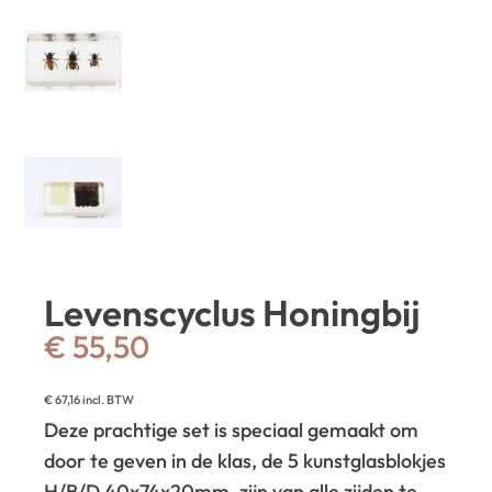
Levenscyclus Honingbij
€
55,50
€
67,16
incl. BTW
Deze prachtige set is speciaal gemaakt om
door te geven in de klas, de 5 kunstglasblokjes
H/B/D 40x74x20mm, zijn van alle zijden te