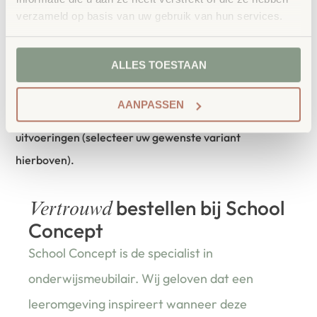
verzameld op basis van uw gebruik van hun services.
• Drie magneten
Direct klaar voor gebruik – start onmiddellijk met
ALLES TOESTAAN
werken dankzij de meegeleverde accessoires.
AANPASSEN
Verkrijgbaar in verschillende afmetingen en
uitvoeringen (selecteer uw gewenste variant
hierboven).
bestellen bij School
Vertrouwd
Concept
School Concept is de specialist in
onderwijsmeubilair. Wij geloven dat een
leeromgeving inspireert wanneer deze