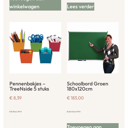
winkelwagen
Lees verder
Pennenbakjes –
Schoolbord Groen
TreeNside 5 stuks
180x120cm
€
8,39
€
183,00
€
10,15
incl. BTW
€
221,43
incl. BTW
Toevoegen aan