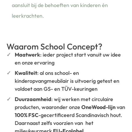
aansluit bij de behoeften van kinderen én
leerkrachten.
Waarom School Concept?
Maatwerk
: ieder project start vanuit uw idee
en onze ervaring
Kwaliteit
: al ons school- en
kinderopvangmeubilair is uitvoerig getest en
voldoet aan GS- en TÜV-keuringen
Duurzaamheid
: wij werken met circulaire
producten, waaronder onze
OneWood-lijn
van
100% FSC
-gecertificeerd Scandinavisch hout.
Daarnaast zelfs voorzien van het
milieukeurmerk
EU-Ecolabel
.