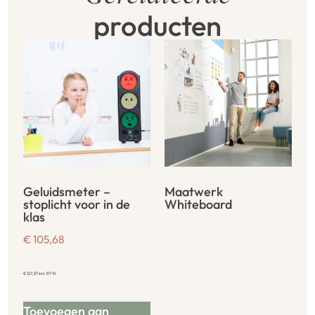
producten
Geluidsmeter –
Maatwerk
stoplicht voor in de
Whiteboard
klas
€
105,68
€
127,87
incl. BTW
Toevoegen aan