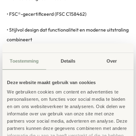
• FSC®-gecertificeerd (FSC C158462)
• Stijlvol design dat functionaliteit en moderne uitstraling
combineert
**Inclusief:**
Toestemming
Details
Over
• 1x Legamaster whiteboard marker TZ1 (zwart, blauw,
rood en groen)
Deze website maakt gebruik van cookies
We gebruiken cookies om content en advertenties te
• Kartonnen bordwisser
personaliseren, om functies voor social media te bieden
en om ons websiteverkeer te analyseren. Ook delen we
• Kartonnen markerhouder
informatie over uw gebruik van onze site met onze
partners voor social media, adverteren en analyse. Deze
• Kartonnen accessoirehouder
partners kunnen deze gegevens combineren met andere
informatie die u aan ze heeft verstrekt of die ze hebben