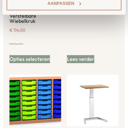
AANPASSEN
UPPis1 Hoogte
PRO A-Vorm Tafel
Verstelbare
Wiebelkruk
€
114,00
€
137,94
incl. BTW
Opties selecteren
Lees verder