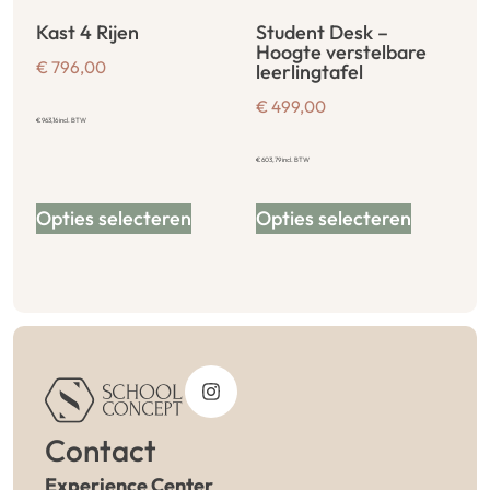
Kast 4 Rijen
Student Desk –
Hoogte verstelbare
€
796,00
leerlingtafel
€
499,00
€
963,16
incl. BTW
€
603,79
incl. BTW
Opties selecteren
Opties selecteren
Contact
Experience Center