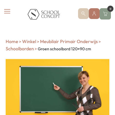
0
Home
Winkel
Meubilair Primair Onderwijs
>
>
>
Schoolborden
>
Groen schoolbord 120×90 cm