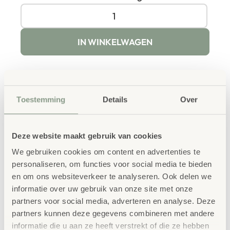
IN WINKELWAGEN
Toestemming
Details
Over
Productbeschrijving
Deze website maakt gebruik van cookies
Het Kubieke Meter m3 Opbouw Model maakt het begrip
We gebruiken cookies om content en advertenties te
personaliseren, om functies voor social media te bieden
van inhoud visueel en tastbaar. Leerlingen kunnen de
en om ons websiteverkeer te analyseren. Ook delen we
kubus zelf opbouwen en zo inzicht krijgen in wat een
informatie over uw gebruik van onze site met onze
kubieke meter betekent. Perfect voor lessen over
partners voor social media, adverteren en analyse. Deze
partners kunnen deze gegevens combineren met andere
maatvoering en ruimte.
informatie die u aan ze heeft verstrekt of die ze hebben