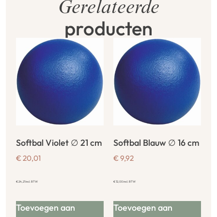
Gerelateerde
producten
Softbal Violet ∅ 21 cm
Softbal Blauw ∅ 16 cm
€
20,01
€
9,92
€
24,21
incl. BTW
€
12,00
incl. BTW
Toevoegen aan
Toevoegen aan