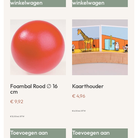
winkelwagen
winkelwagen
Foambal Rood ∅ 16
Kaarthouder
cm
€
4,96
€
9,92
€
6,00
incl. BTW
€
12,00
incl. BTW
Toevoegen aan
Toevoegen aan