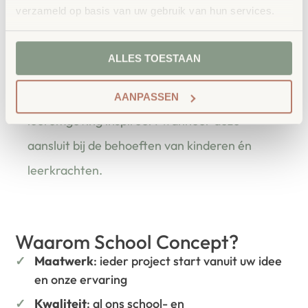
verzameld op basis van uw gebruik van hun services.
bestellen bij School
Vertrouwd
Concept
ALLES TOESTAAN
School Concept is de specialist in
onderwijsmeubilair. Wij geloven dat een
AANPASSEN
leeromgeving inspireert wanneer deze
aansluit bij de behoeften van kinderen én
leerkrachten.
Waarom School Concept?
Maatwerk
: ieder project start vanuit uw idee
en onze ervaring
Kwaliteit
: al ons school- en