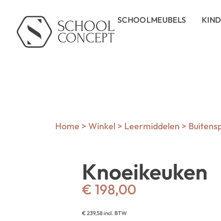
SCHOOLMEUBELS
KIN
Home
>
Winkel
>
Leermiddelen
>
Buitens
Knoeikeuken
€
198,00
€
239,58
incl. BTW