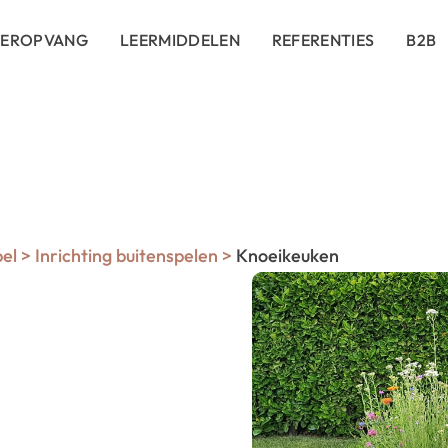
DEROPVANG
LEERMIDDELEN
REFERENTIES
B2B
pel
>
Inrichting buitenspelen
>
Knoeikeuken