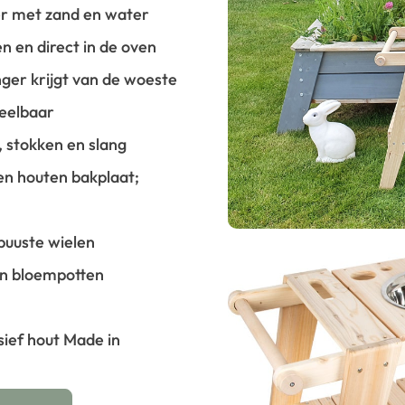
ker met zand en water
 en direct in de oven
onger krijgt van de woeste
peelbaar
 stokken en slang
en houten bakplaat;
buuste wielen
en bloempotten
ief hout
Made in