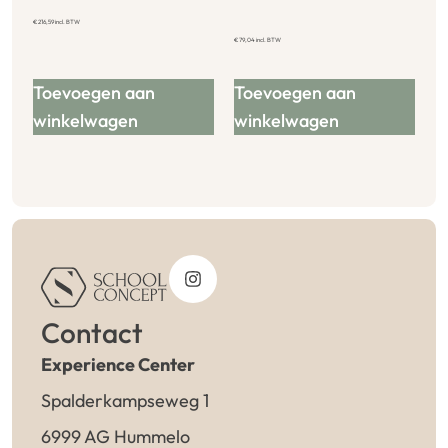
€
216,59
incl. BTW
€
79,04
incl. BTW
Toevoegen aan
Toevoegen aan
winkelwagen
winkelwagen
Contact
Experience Center
Spalderkampseweg 1
6999 AG Hummelo