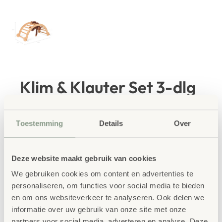
Klim & Klauter Set 3-dlg
€
372,50
Toestemming
Details
Over
€
450,73
incl. BTW
Ontdek je evenwicht, je kunt meer dan je
denkt!
Deze website maakt gebruik van cookies
We gebruiken cookies om content en advertenties te
personaliseren, om functies voor social media te bieden
IN WINKELWAGEN
en om ons websiteverkeer te analyseren. Ook delen we
informatie over uw gebruik van onze site met onze
partners voor social media, adverteren en analyse. Deze