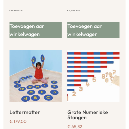
€
10,76
incl. BTW
€
16,35
incl. BTW
Toevoegen aan
Toevoegen aan
winkelwagen
winkelwagen
Lettermatten
Grote Numerieke
Stangen
€
179,00
€
65,32