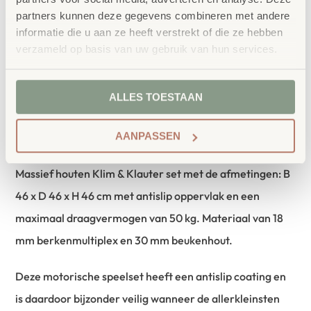
partners kunnen deze gegevens combineren met andere
informatie die u aan ze heeft verstrekt of die ze hebben
verzameld op basis van uw gebruik van hun services.
Productbeschrijving
ALLES TOESTAAN
Motorische vaardigheden oefenen op de Pikler Klim &
AANPASSEN
Klauter Set.
Massief houten Klim & Klauter set met de afmetingen: B
46 x D 46 x H 46 cm met antislip oppervlak en een
maximaal draagvermogen van 50 kg. Materiaal van 18
mm berkenmultiplex en 30 mm beukenhout.
Deze motorische speelset heeft een antislip coating en
is daardoor bijzonder veilig wanneer de allerkleinsten