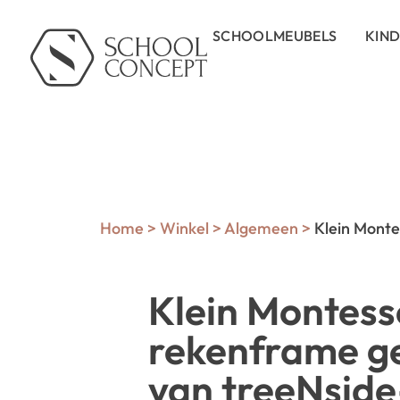
SCHOOLMEUBELS
KIN
Home
>
Winkel
>
Algemeen
>
Klein Monte
Klein Montess
rekenframe g
van treeNsid