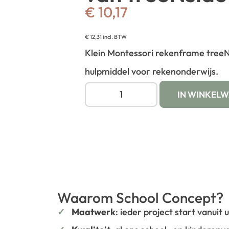
€
10,17
€
12,31
incl. BTW
Klein Montessori rekenframe tree
hulpmiddel voor rekenonderwijs.
IN WINKEL
Waarom School Concept?
Maatwerk
: ieder project start vanuit