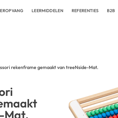
DEROPVANG
LEERMIDDELEN
REFERENTIES
B2B
ssori rekenframe gemaakt van treeNside-Mat.
ori
emaakt
e-Mat.