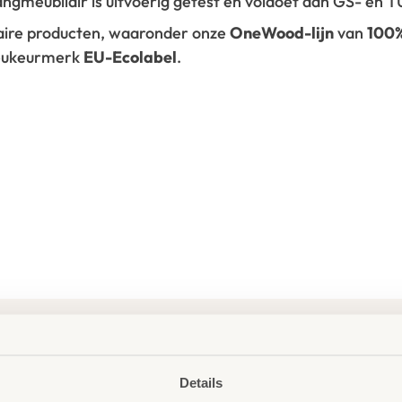
vangmeubilair is uitvoerig getest en voldoet aan GS- en
laire producten, waaronder onze
OneWood-lijn
van
100
ieukeurmerk
EU-Ecolabel
.
Details