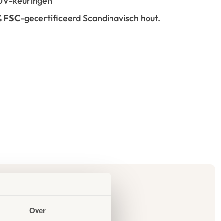
 TÜV-keuringen
% FSC
-gecertificeerd Scandinavisch hout.
Over