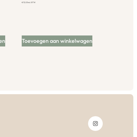
€
13,03
incl. BTW
en
Toevoegen aan winkelwagen