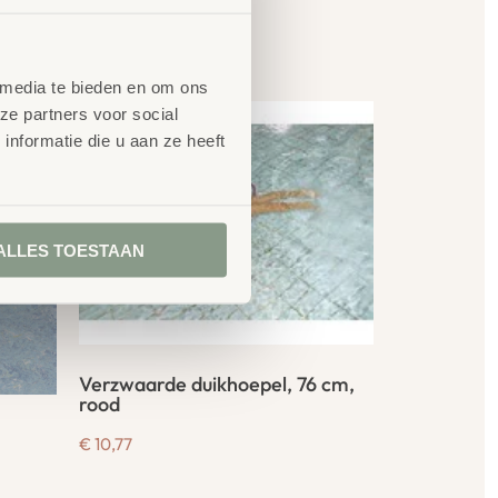
en
 media te bieden en om ons
ze partners voor social
nformatie die u aan ze heeft
ALLES TOESTAAN
Verzwaarde duikhoepel, 76 cm,
rood
€
10,77