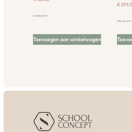
€
293,1
€
439,38
incl. BTW
€
354,71
incl. BTW
Toevoegen aan winkelwagen
Toevo