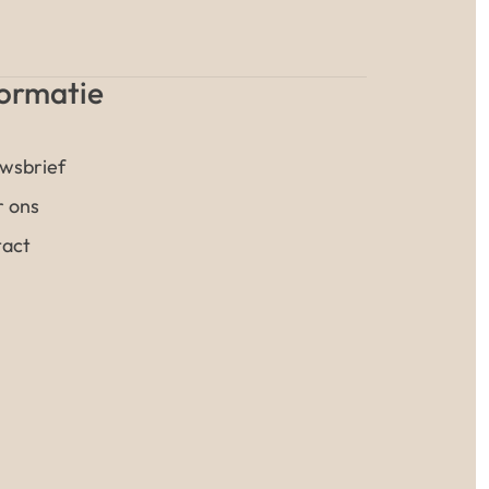
formatie
wsbrief
 ons
act