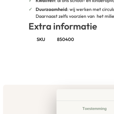
Kwaliteit
: al ons school- en kinderop
Duurzaamheid
: wij werken met circu
Daarnaast zelfs voorzien van het mil
Extra informatie
SKU
850400
Toestemming