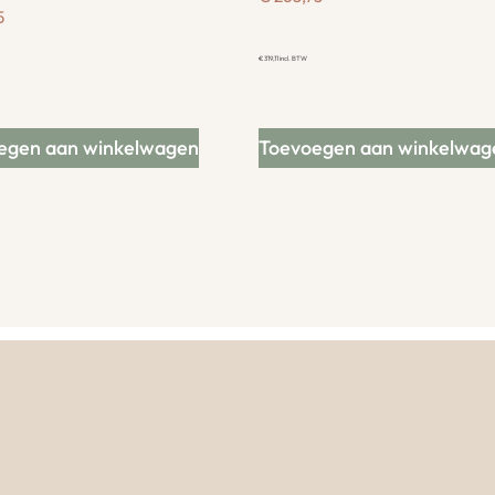
5
€
319,11
incl. BTW
egen aan winkelwagen
Toevoegen aan winkelwag