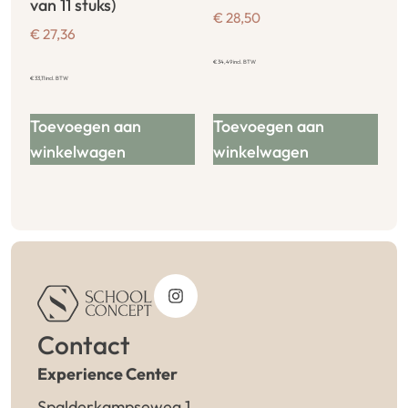
van 11 stuks)
€
28,50
€
27,36
€
34,49
incl. BTW
€
33,11
incl. BTW
Toevoegen aan
Toevoegen aan
winkelwagen
winkelwagen
Contact
Experience Center
Spalderkampseweg 1