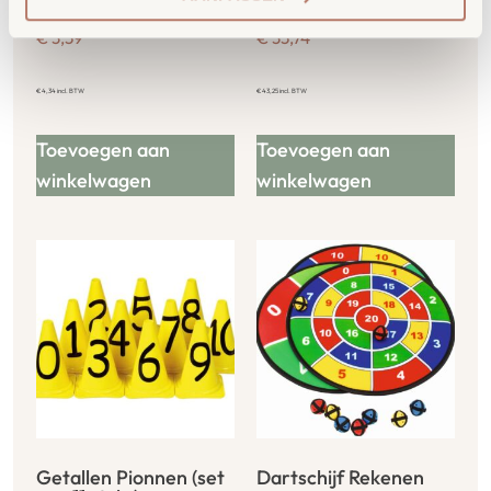
20/St.
in zak
€
3,59
€
35,74
€
4,34
incl. BTW
€
43,25
incl. BTW
Toevoegen aan
Toevoegen aan
winkelwagen
winkelwagen
Getallen Pionnen (set
Dartschijf Rekenen