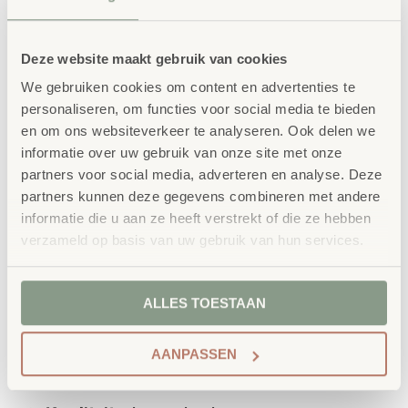
bestellen bij School
Vertrouwd
Deze website maakt gebruik van cookies
Concept
We gebruiken cookies om content en advertenties te
School Concept is de specialist in
personaliseren, om functies voor social media te bieden
en om ons websiteverkeer te analyseren. Ook delen we
onderwijsmeubilair. Wij geloven dat een
informatie over uw gebruik van onze site met onze
leeromgeving inspireert wanneer deze
partners voor social media, adverteren en analyse. Deze
partners kunnen deze gegevens combineren met andere
aansluit bij de behoeften van kinderen én
informatie die u aan ze heeft verstrekt of die ze hebben
leerkrachten.
verzameld op basis van uw gebruik van hun services.
ALLES TOESTAAN
Waarom School Concept?
AANPASSEN
Maatwerk
: ieder project start vanuit uw idee
en onze ervaring