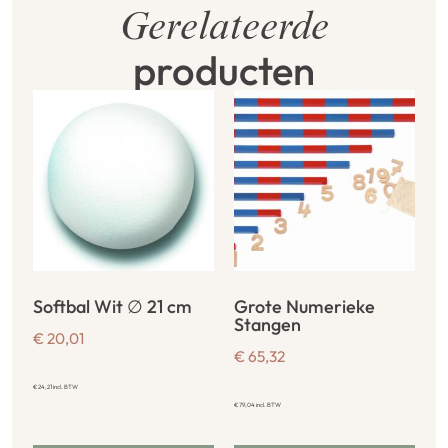
Gerelateerde
producten
Softbal Wit ∅ 21 cm
Grote Numerieke
Stangen
€
20,01
€
65,32
€
24,21
incl. BTW
€
79,04
incl. BTW