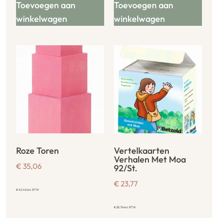
Toevoegen aan
Toevoegen aan
winkelwagen
winkelwagen
Roze Toren
Vertelkaarten
Verhalen Met Moa
€
35,06
92/St.
€
23,77
€
42,42
incl. BTW
€
28,76
incl. BTW