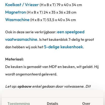
Koelkast / Vriezer
(H x B x T) 79 x 40 x 34 cm
Magnetron
(H x B x T) 24 x 35 x 36 x 28 cm
Wasmachine
(H x B x T) 53,5 x 40 x 34 cm
een speelgoed
Ook in deze serie verkrijgbaar:
vaatwasmachine
. Is het keukenblok 7-delig te groot
5-delige keukenhoek
dan hebben wij ook het
.
Materiaal:
De keuken is gemaakt van MDF en beuken, wit gelakt. Hij
wordt ongemonteerd geleverd.
Let op:
opbouw
enkel gedaan door volwassene. Dit
product bevat ongemonteerd kleine onderdelen,
verstikkingsgevaar.
Toestemming
Details
Over