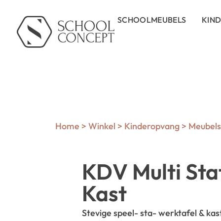
SCHOOLMEUBELS
KIN
Home
>
Winkel
>
Kinderopvang
>
Meubels 
KDV Multi Sta
Kast
Stevige speel- sta- werktafel & kast