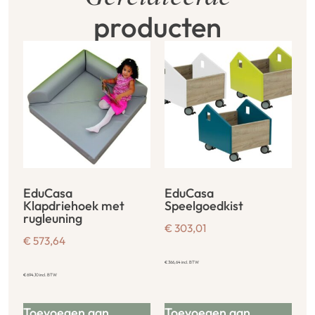
producten
EduCasa
EduCasa
Klapdriehoek met
Speelgoedkist
rugleuning
€
303,01
€
573,64
€
366,64
incl. BTW
€
694,10
incl. BTW
Toevoegen aan
Toevoegen aan