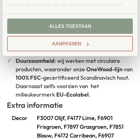
Waarom School Concept?
verzameld op basis van uw gebruik van hun services.
Maatwerk
: ieder project start vanuit uw idee
en onze ervaring
ALLES TOESTAAN
Kwaliteit
: al ons school- en
kinderopvangmeubilair is uitvoerig getest en
AANPASSEN
voldoet aan GS- en TÜV-keuringen
Duurzaamheid
: wij werken met circulaire
producten, waaronder onze
OneWood-lijn
van
100% FSC
-gecertificeerd Scandinavisch hout.
Daarnaast zelfs voorzien van het
milieukeurmerk
EU-Ecolabel
.
Extra informatie
Decor
F3007 Olijf, F4177 Lime, F6901
Frisgroen, F7897 Grasgroen, F7851
Blauw, F4172 Carribean, F6907