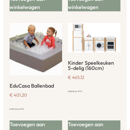
winkelwagen
winkelwagen
Kinder Speelkeuken
5-delig (160cm)
€
465,12
EduCasa Ballenbad
€
562,80
incl. BTW
€
401,20
€
485,45
incl. BTW
Toevoegen aan
Toevoegen aan