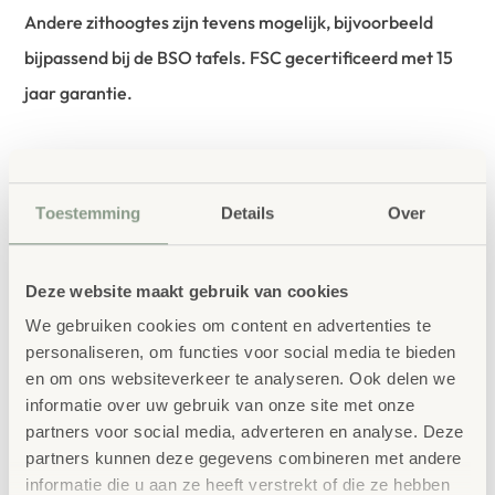
Andere zithoogtes zijn tevens mogelijk, bijvoorbeeld
bijpassend bij de BSO tafels. FSC gecertificeerd met 15
jaar garantie.
bestellen bij School
Vertrouwd
Concept
Toestemming
Details
Over
School Concept is de specialist in
onderwijsmeubilair. Wij geloven dat een
Deze website maakt gebruik van cookies
leeromgeving inspireert wanneer deze
We gebruiken cookies om content en advertenties te
personaliseren, om functies voor social media te bieden
aansluit bij de behoeften van kinderen én
en om ons websiteverkeer te analyseren. Ook delen we
leerkrachten.
informatie over uw gebruik van onze site met onze
partners voor social media, adverteren en analyse. Deze
partners kunnen deze gegevens combineren met andere
informatie die u aan ze heeft verstrekt of die ze hebben