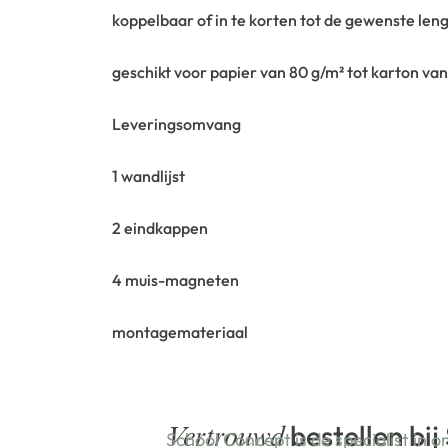
koppelbaar of in te korten tot de gewenste len
geschikt voor papier van 80 g/m² tot karton va
Leveringsomvang
1 wandlijst
2 eindkappen
4 muis-magneten
montagemateriaal
bestellen bij
Vertrouwd
School Concept is de specialist in o