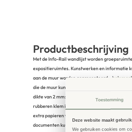
Productbeschrijving
Met de Info-Rail wandlijst worden groepsruimte
expositieruimtes. Kunstwerken en informatie ku
aan de muur worden gepresenteerd – helemaal 
die de muur kunnen beschadigen. Van papier va
dikte van 2 mm: alles wordt veilig vastgehouden
Toestemming
rubberen klem in de rail. Aan de extra magnee
extra papieren worden bevestigd met de meeg
Deze website maakt gebruik
documenten kunnen snel en eenvoudig worden 
We gebruiken cookies om cont