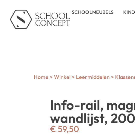
SCHOOLMEUBELS
KIN
Home
>
Winkel
>
Leermiddelen
>
Klasse
Info-rail, ma
wandlijst, 20
€
59,50