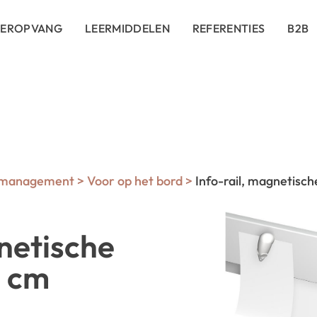
DEROPVANG
LEERMIDDELEN
REFERENTIES
B2B
nmanagement
>
Voor op het bord
>
Info-rail, magnetisch
gnetische
0 cm