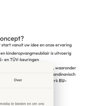
oncept?
t start vanuit uw idee en onze ervaring
- en kinderopvangmeubilair is uitvoerig
GS- en TÜV-keuringen
rken met circulaire producten, waaronder
100% FSC
-gecertificeerd Scandinavisch
oorzien van het milieukeurmerk
EU-
Over
tie
 media te bieden en om ons