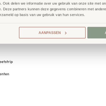
SKU
773811
. Ook delen we informatie over uw gebruik van onze site met on
e. Deze partners kunnen deze gegevens combineren met andere i
erzameld op basis van uw gebruik van hun services.
e muur en bevestig daarna de
aar wens worden gekoppeld of
AANPASSEN
eetstrip
menten