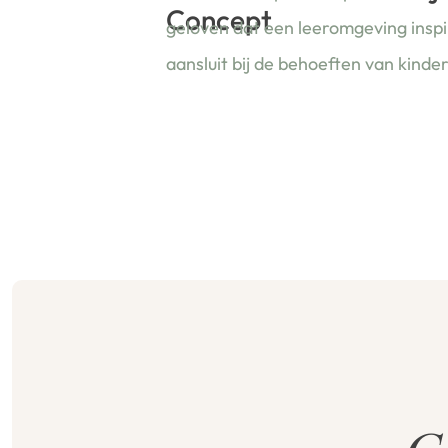
Concept
geloven dat een leeromgeving insp
aansluit bij de behoeften van kinde