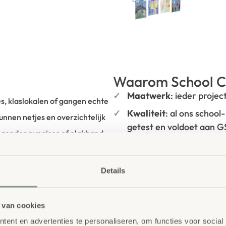
Waarom School C
Maatwerk
: ieder projec
s, klaslokalen of gangen echte
Kwaliteit
: al ons school
nnen netjes en overzichtelijk
getest en voldoet aan 
zonder punaises of plakband
Duurzaamheid
: wij we
n 80 g/m² tot karton met een
onze
OneWood-lijn
van
 dankzij de drievoudige
hout. Daarnaast zelfs v
Details
tstrip aan de voorkant kunnen
Ecolabel
.
eleverde muis-magneten. Alle
Extra informa
 van cookies
verwisseld wanneer dat nodig
ent en advertenties te personaliseren, om functies voor social