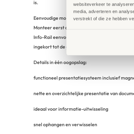
is.
websiteverkeer te analyseren
media, adverteren en analys
Eenvoudige montage en gebruiksvriendelijk
verstrekt of die ze hebben v
Monteer eerst de Click-&-Connect-clips aan d
Info-Rail eenvoudig op de clips. De rail kan n
ingekort tot de gewenste lengte.
Details in één oogopslag:
functioneel presentatiesysteem inclusief magn
nette en overzichtelijke presentatie van docu
ideaal voor informatie-uitwisseling
snel ophangen en verwisselen