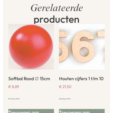
Gerelateerde
producten
Softbal Rood ∅ 15cm
Houten cijfers 1 t/m 10
€
8,89
€
21,50
€
10,76
incl. BTW
€
26,02
incl. BTW
Toevoegen aan
Toevoegen aan