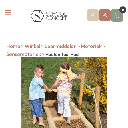
0
Home
Winkel
Leermiddelen
Motoriek
>
>
>
>
Sensomotoriek
>
Houten Tast Pad