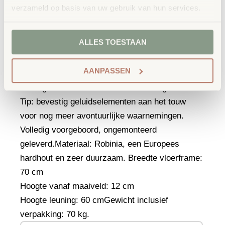
materialen voelen en zich bewust worden van de
verzameld op basis van uw gebruik van hun services.
verschillende materialen zoals harde en zachte
structuur, grof, fijn of glad. Behendigheid en
ALLES TOESTAAN
evenwichtsgevoel worden zo optimaal
gestimuleerd. Geblinddoekt is de zintuiglijke
AANPASSEN
ervaring natuurlijk twee keer zo opwindend! Het
leuningtouw ondersteunt het oriëntatiegevoel.
Tip: bevestig geluidselementen aan het touw
voor nog meer avontuurlijke waarnemingen.
Volledig voorgeboord, ongemonteerd
geleverd.
Materiaal: Robinia, een Europees
hardhout en zeer duurzaam.
Breedte vloerframe:
70 cm
Hoogte vanaf maaiveld: 12 cm
Hoogte leuning: 60 cm
Gewicht inclusief
verpakking: 70 kg.