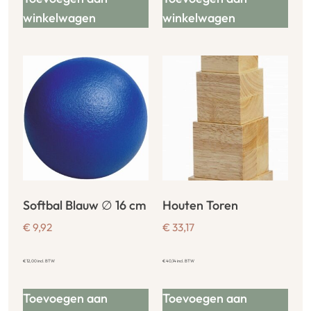
winkelwagen
winkelwagen
Softbal Blauw ∅ 16 cm
Houten Toren
€
9,92
€
33,17
€
12,00
incl. BTW
€
40,14
incl. BTW
Toevoegen aan
Toevoegen aan