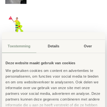
Toestemming
Details
Over
Houten Tast Pad
€
799,00
Deze website maakt gebruik van cookies
€
966,79
incl. BTW
We gebruiken cookies om content en advertenties te
Bevordert de sensorische waarneming.
personaliseren, om functies voor social media te bieden
Het tactiele pad kan gevuld worden met diverse
en om ons websiteverkeer te analyseren. Ook delen we
informatie over uw gebruik van onze site met onze
(natuurlijke) materialen en is bedoeld om de
partners voor social media, adverteren en analyse. Deze
zintuiglijke waarneming te bevorderen. Op blote
partners kunnen deze gegevens combineren met andere
voeten kunnen de kinderen verschillende
informatie die u aan ze heeft verstrekt of die ze hebben