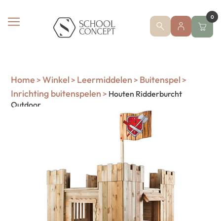
0
Home
Winkel
Leermiddelen
Buitenspel
>
>
>
>
Inrichting buitenspelen
>
Houten Ridderburcht
Outdoor