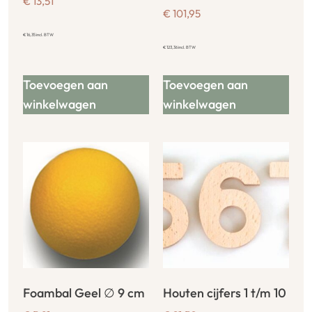
€
13,51
€
101,95
€
16,35
incl. BTW
€
123,36
incl. BTW
Toevoegen aan
Toevoegen aan
winkelwagen
winkelwagen
Foambal Geel ∅ 9 cm
Houten cijfers 1 t/m 10