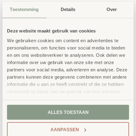
Diepte: 220 cm
Toestemming
Details
Over
Ongemonteerd geleverd.
Gewicht inclusief verpakking: 250 kg, circa 1,5 uur
opbouwtijd met 2 volwassenen.
Deze website maakt gebruik van cookies
We gebruiken cookies om content en advertenties te
bestellen bij School
personaliseren, om functies voor social media te bieden
Vertrouwd
en om ons websiteverkeer te analyseren. Ook delen we
Concept
informatie over uw gebruik van onze site met onze
School Concept is de specialist in
partners voor social media, adverteren en analyse. Deze
partners kunnen deze gegevens combineren met andere
onderwijsmeubilair. Wij geloven dat een
informatie die u aan ze heeft verstrekt of die ze hebben
leeromgeving inspireert wanneer deze
verzameld op basis van uw gebruik van hun services.
aansluit bij de behoeften van kinderen én
leerkrachten.
ALLES TOESTAAN
AANPASSEN