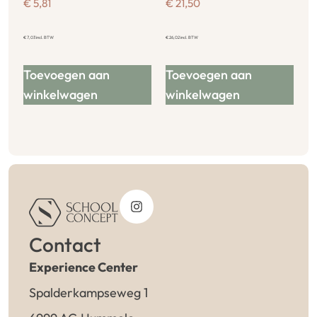
€
5,81
€
21,50
€
7,03
incl. BTW
€
26,02
incl. BTW
Toevoegen aan
Toevoegen aan
winkelwagen
winkelwagen
Contact
Experience Center
Spalderkampseweg 1