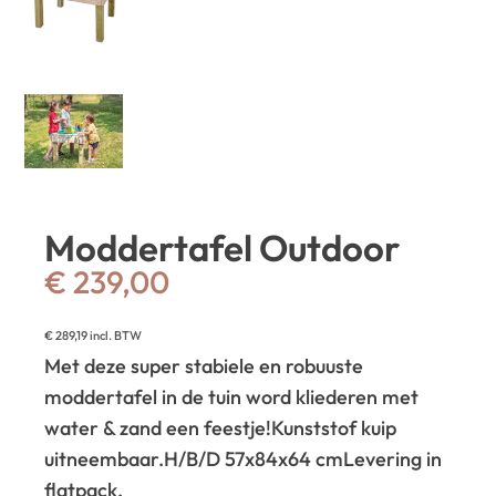
Moddertafel Outdoor
€
239,00
€
289,19
incl. BTW
Met deze super stabiele en robuuste
moddertafel in de tuin word kliederen met
water & zand een feestje!
Kunststof kuip
uitneembaar.
H/B/D 57x84x64 cm
Levering in
flatpack.