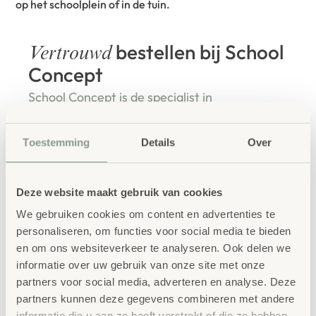
op het schoolplein of in de tuin.
bestellen bij School
Vertrouwd
Concept
School Concept is de specialist in
onderwijsmeubilair. Wij geloven dat een
Toestemming
Details
Over
leeromgeving inspireert wanneer deze
aansluit bij de behoeften van kinderen én
Deze website maakt gebruik van cookies
leerkrachten.
We gebruiken cookies om content en advertenties te
personaliseren, om functies voor social media te bieden
en om ons websiteverkeer te analyseren. Ook delen we
informatie over uw gebruik van onze site met onze
Waarom School Concept?
partners voor social media, adverteren en analyse. Deze
Maatwerk
: ieder project start vanuit uw idee
partners kunnen deze gegevens combineren met andere
en onze ervaring
informatie die u aan ze heeft verstrekt of die ze hebben