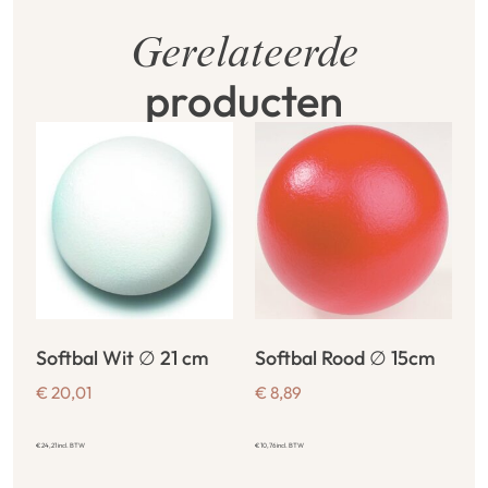
Gerelateerde
producten
Softbal Wit ∅ 21 cm
Softbal Rood ∅ 15cm
€
20,01
€
8,89
€
24,21
incl. BTW
€
10,76
incl. BTW