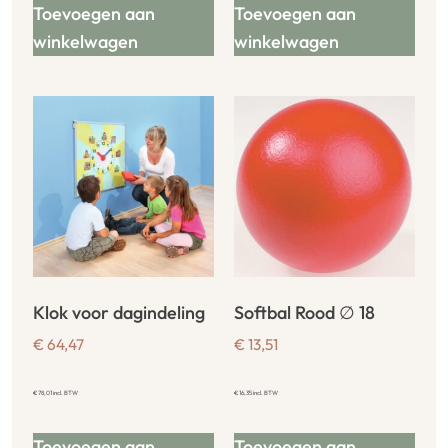
Toevoegen aan
Toevoegen aan
winkelwagen
winkelwagen
Klok voor dagindeling
Softbal Rood ∅ 18
€
64,47
€
13,51
€
78,01
incl. BTW
€
16,35
incl. BTW
Toevoegen aan
Toevoegen aan