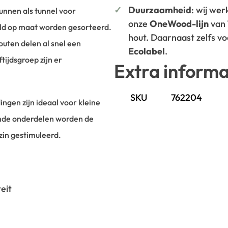
Duurzaamheid
: wij we
unnen als tunnel voor
onze
OneWood-lijn
van
eld op maat worden gesorteerd.
hout. Daarnaast zelfs v
outen delen al snel een
Ecolabel
.
tijdsgroep zijn er
Extra informa
SKU
762204
ingen zijn ideaal voor kleine
lende onderdelen worden de
zin gestimuleerd.
eit