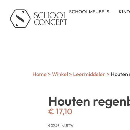
SCHOOLMEUBELS
KIN
Home
>
Winkel
>
Leermiddelen
>
Houten 
Houten regenb
€
17,10
€
20,69
incl. BTW