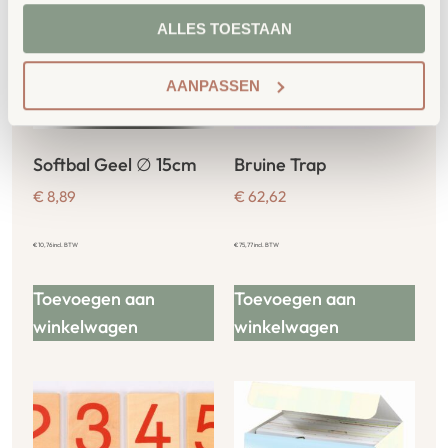
ALLES TOESTAAN
AANPASSEN
Softbal Geel ∅ 15cm
Bruine Trap
€
8,89
€
62,62
€
10,76
incl. BTW
€
75,77
incl. BTW
Toevoegen aan
Toevoegen aan
winkelwagen
winkelwagen