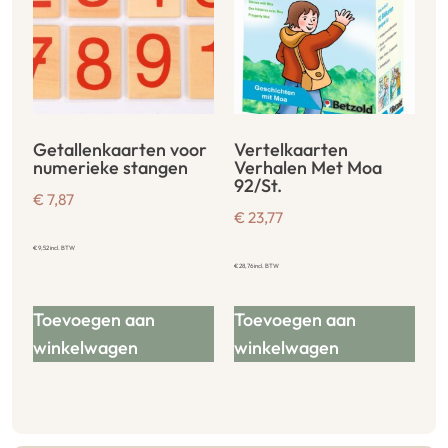
Getallenkaarten voor
Vertelkaarten
numerieke stangen
Verhalen Met Moa
92/St.
€
7,87
€
23,77
€
9,52
incl. BTW
€
28,76
incl. BTW
Toevoegen aan
Toevoegen aan
winkelwagen
winkelwagen