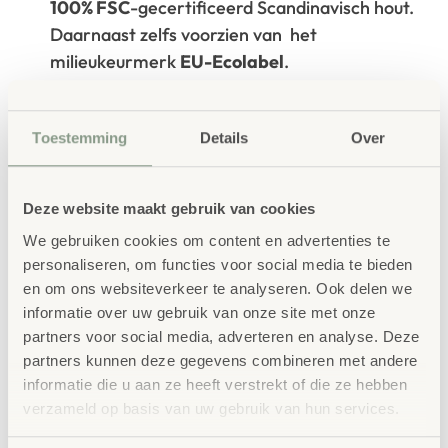
100% FSC
-gecertificeerd Scandinavisch hout.
Daarnaast zelfs voorzien van het
milieukeurmerk
EU-Ecolabel
.
Extra informatie
SKU
89022
Toestemming
Details
Over
Deze website maakt gebruik van cookies
We gebruiken cookies om content en advertenties te
personaliseren, om functies voor social media te bieden
en om ons websiteverkeer te analyseren. Ook delen we
informatie over uw gebruik van onze site met onze
Gerelateerde
partners voor social media, adverteren en analyse. Deze
producten
partners kunnen deze gegevens combineren met andere
informatie die u aan ze heeft verstrekt of die ze hebben
verzameld op basis van uw gebruik van hun services.