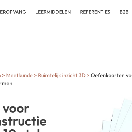
DEROPVANG
LEERMIDDELEN
REFERENTIES
B2B
n
>
Meetkunde
>
Ruimtelijk inzicht 3D
>
Oefenkaarten voo
vormen
 voor
structie