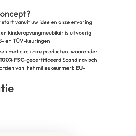
oncept?
t start vanuit uw idee en onze ervaring
- en kinderopvangmeubilair is uitvoerig
GS- en TÜV-keuringen
rken met circulaire producten, waaronder
100% FSC
-gecertificeerd Scandinavisch
oorzien van het milieukeurmerk
EU-
tie