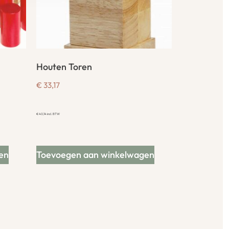
Houten Toren
€
33,17
€
40,14
incl. BTW
en
Toevoegen aan winkelwagen