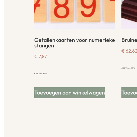
Getallenkaarten voor numerieke
Bruine
stangen
€
62,6
€
7,87
€
75,77
incl. BTW
€
9,52
incl. BTW
Toevoegen aan winkelwagen
Toevo