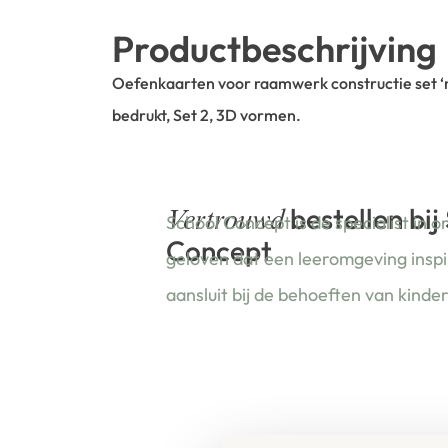
Productbeschrijving
Oefenkaarten voor raamwerk constructie set ‘mul
bedrukt, Set 2, 3D vormen.
bestellen bij
Vertrouwd
School Concept is de specialist in o
Concept
geloven dat een leeromgeving insp
aansluit bij de behoeften van kinde