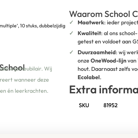
Waarom School C
Maatwerk
: ieder projec
tiple’, 10 stuks, dubbelzijdig
Kwaliteit
: al ons school
getest en voldoet aan 
Duurzaamheid
: wij we
onze
OneWood-lijn
van
 School
nderwijsmeubilair. Wij
hout. Daarnaast zelfs v
Ecolabel
.
ireert wanneer deze
Extra informa
ren én leerkrachten.
SKU
81952