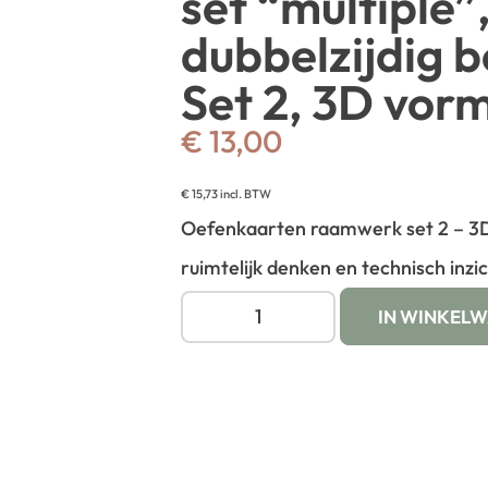
set “multiple”,
dubbelzijdig b
Set 2, 3D vor
€
13,00
€
15,73
incl. BTW
Oefenkaarten raamwerk set 2 – 3D
ruimtelijk denken en technisch inzic
IN WINKEL