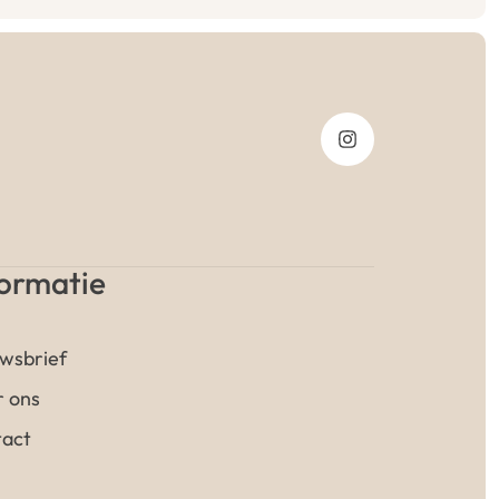
formatie
wsbrief
 ons
act