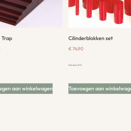
 Trap
Cilinderblokken set
2
€
74,90
€
90,63
incl. BTW
egen aan winkelwagen
Toevoegen aan winkelwag