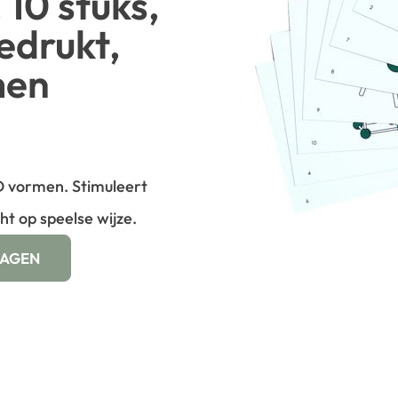
 10 stuks,
edrukt,
men
 vormen. Stimuleert
ht op speelse wijze.
WAGEN