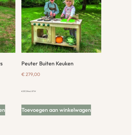
rs
Peuter Buiten Keuken
€
279,00
€
337,59
incl. BTW
en
Toevoegen aan winkelwagen