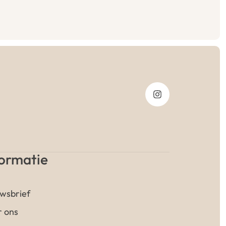
formatie
wsbrief
 ons