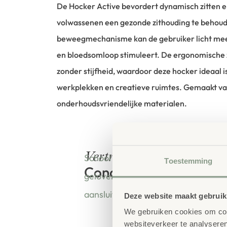
De Hocker Active bevordert dynamisch zitten e
volwassenen een gezonde zithouding te behoud
beweegmechanisme kan de gebruiker licht me
en bloedsomloop stimuleert. De ergonomische z
zonder stijfheid, waardoor deze hocker ideaal is
werkplekken en creatieve ruimtes. Gemaakt v
onderhoudsvriendelijke materialen.
bestellen bij
Vertrouwd
School Concept is de specialist in o
Toestemming
Concept
geloven dat een leeromgeving insp
aansluit bij de behoeften van kinde
Deze website maakt gebruik
We gebruiken cookies om cont
websiteverkeer te analyseren