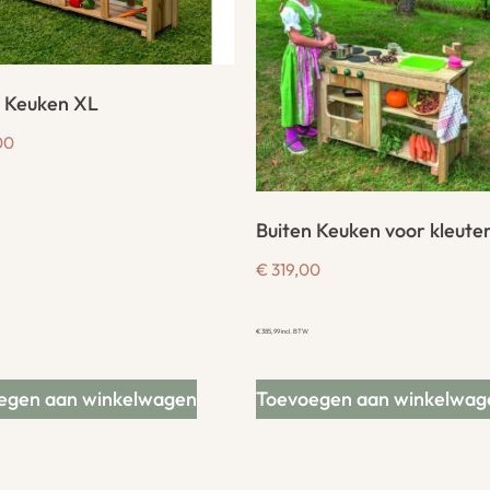
n Keuken XL
00
Buiten Keuken voor kleute
€
319,00
€
385,99
incl. BTW
egen aan winkelwagen
Toevoegen aan winkelwag