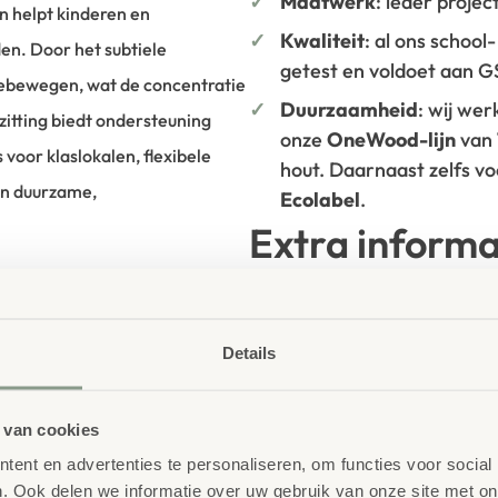
Maatwerk
: ieder projec
n helpt kinderen en
Kwaliteit
: al ons school
en. Door het subtiele
getest en voldoet aan 
ebewegen, wat de concentratie
Duurzaamheid
: wij we
itting biedt ondersteuning
onze
OneWood-lijn
van
 voor klaslokalen, flexibele
hout. Daarnaast zelfs v
an duurzame,
Ecolabel
.
Extra informa
SKU
HOPU900-1
 School
nderwijsmeubilair. Wij
Details
ireert wanneer deze
ren én leerkrachten.
 van cookies
ent en advertenties te personaliseren, om functies voor social
. Ook delen we informatie over uw gebruik van onze site met on