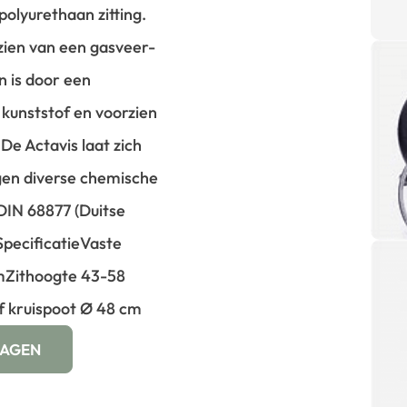
olyurethaan zitting.
zien van een gasveer-
n is door een
 kunststof en voorzien
De Actavis laat zich
egen diverse chemische
 DIN 68877 (Duitse
Specificatie
Vaste
m
Zithoogte 43-58
f kruispoot Ø 48 cm
WAGEN