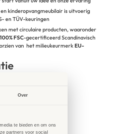
t start vanuit uw idee en onze ervaring
- en kinderopvangmeubilair is uitvoerig
GS- en TÜV-keuringen
rken met circulaire producten, waaronder
100% FSC
-gecertificeerd Scandinavisch
oorzien van het milieukeurmerk
EU-
tie
Over
 media te bieden en om ons
ze partners voor social