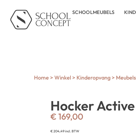
SCHOOLMEUBELS
KIN
Home
>
Winkel
>
Kinderopvang
>
Meubels 
Hocker Active
€
169,00
€
204,49
incl. BTW