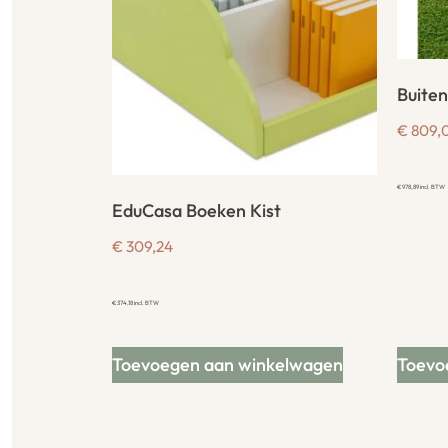
Buite
€
809,
€
978,89
incl. BTW
EduCasa Boeken Kist
€
309,24
€
374,18
incl. BTW
Toevoegen aan winkelwagen
Toevo