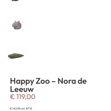
Happy Zoo – Nora de
Leeuw
€
119,00
€
143,99
incl. BTW