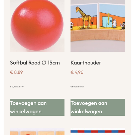
Softbal Rood ∅ 15cm
Kaarthouder
€
8,89
€
4,96
€
10,76
incl. BTW
€
6,00
incl. BTW
Toevoegen aan
Toevoegen aan
winkelwagen
winkelwagen