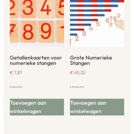
Getallenkaarten voor
Grote Numerieke
numerieke stangen
Stangen
€
7,87
€
65,32
€
9,52
incl. BTW
€
79,04
incl. BTW
Toevoegen aan
Toevoegen aan
winkelwagen
winkelwagen