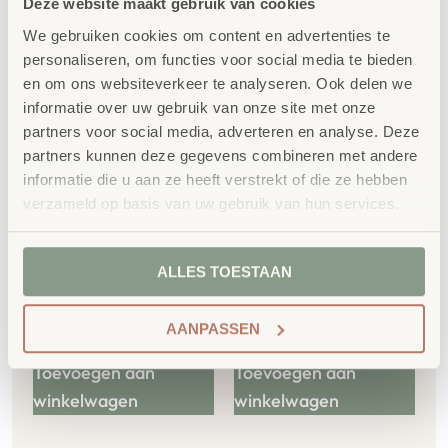
Deze website maakt gebruik van cookies
We gebruiken cookies om content en advertenties te
personaliseren, om functies voor social media te bieden
en om ons websiteverkeer te analyseren. Ook delen we
informatie over uw gebruik van onze site met onze
partners voor social media, adverteren en analyse. Deze
partners kunnen deze gegevens combineren met andere
informatie die u aan ze heeft verstrekt of die ze hebben
Vertelkaarten
Cilinderblokken set
verzameld op basis van uw gebruik van hun services.
Verhalen Met Moa
€
74,90
92/St.
€
23,77
ALLES TOESTAAN
€
90,63
incl. BTW
€
28,76
incl. BTW
AANPASSEN
Toevoegen aan
Toevoegen aan
winkelwagen
winkelwagen