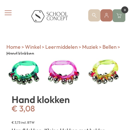
0
Home
Winkel
Leermiddelen
Muziek
Bellen
>
>
>
>
>
Hand klokken
Hand klokken
€
3,08
€
3,73
incl. BTW