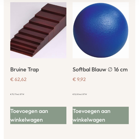
Bruine Trap
Softbal Blauw ∅ 16 cm
€
62,62
€
9,92
€
75,77
incl. BTW
€
12,00
incl. BTW
Toevoegen aan
Toevoegen aan
winkelwagen
winkelwagen