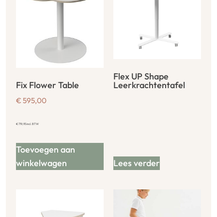
Flex UP Shape
Fix Flower Table
Leerkrachtentafel
€
595,00
€
719,95
incl. BTW
Toevoegen aan
winkelwagen
Lees verder