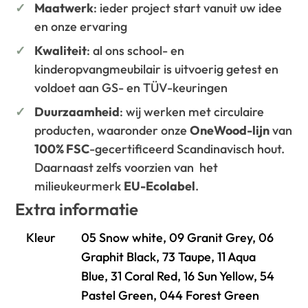
Maatwerk
: ieder project start vanuit uw idee
en onze ervaring
Kwaliteit
: al ons school- en
kinderopvangmeubilair is uitvoerig getest en
voldoet aan GS- en TÜV-keuringen
Duurzaamheid
: wij werken met circulaire
producten, waaronder onze
OneWood-lijn
van
100% FSC
-gecertificeerd Scandinavisch hout.
Daarnaast zelfs voorzien van het
milieukeurmerk
EU-Ecolabel
.
Extra informatie
Kleur
05 Snow white, 09 Granit Grey, 06
Graphit Black, 73 Taupe, 11 Aqua
Blue, 31 Coral Red, 16 Sun Yellow, 54
Pastel Green, 044 Forest Green