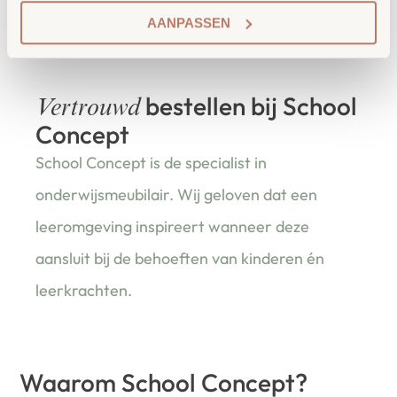
Flexibiliteit dankzij zwenkwielen met remfunctie
AANPASSEN
Verkrijgbaar in 4 verschillende praktische hoogtes
bestellen bij School
Vertrouwd
Concept
School Concept is de specialist in
onderwijsmeubilair. Wij geloven dat een
leeromgeving inspireert wanneer deze
aansluit bij de behoeften van kinderen én
leerkrachten.
Waarom School Concept?