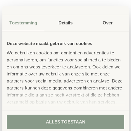
Productbeschrijving
Toestemming
Details
Over
De FLEX TABLE boekenpresentatie is de ideale oplossing
voor het opbergen en presenteren van boeken en
tijdschriften. Maar ook als open einde materiaaltafel is
Deze website maakt gebruik van cookies
hij zeer geschikt! Door het eenvoudige steeksysteem
We gebruiken cookies om content en advertenties te
personaliseren, om functies voor social media te bieden
ontstaan variabele vakken die flexibel kunnen worden
en om ons websiteverkeer te analyseren. Ook delen we
ingedeeld – perfect voor het sorteren op thema of voor
informatie over uw gebruik van onze site met onze
een aantrekkelijke presentatie van leesmateriaal in
partners voor social media, adverteren en analyse. Deze
partners kunnen deze gegevens combineren met andere
bibliotheken of open leeromgevingen.
informatie die u aan ze heeft verstrekt of die ze hebben
verzameld op basis van uw gebruik van hun services.
Afmeting tafel:100x100cm.
Insteeksysteem voor een overzichtelijke presentatie en
ALLES TOESTAAN
organisatie