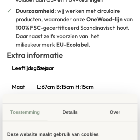
Duurzaamheid
: wij werken met circulaire
producten, waaronder onze
OneWood-lijn
van
100% FSC
-gecertificeerd Scandinavisch hout.
Daarnaast zelfs voorzien van het
milieukeurmerk
EU-Ecolabel
.
Extra informatie
Leeftijdsgroep
3+ jaar
Maat
L:67cm B:15cm H:15cm
Materiaal
Staal
Toestemming
Details
Over
Gewicht
1,8 kg
Deze website maakt gebruik van cookies