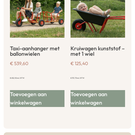
Taxi-aanhanger met
Kruiwagen kunststof –
ballonwielen
met 1 wiel
€
539,60
€
125,40
€
652,92
incl. BTW
€
151,73
incl. BTW
Toevoegen aan
Toevoegen aan
winkelwagen
winkelwagen