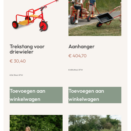
Trekstang voor
Aanhanger
driewieler
€
404,70
€
30,40
€
489,69
incl. BTW
€
36,78
incl. BTW
Toevoegen aan
Toevoegen aan
winkelwagen
winkelwagen