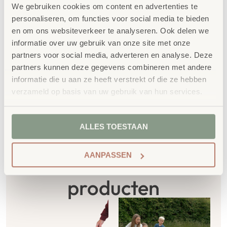
Kleuren
Rood
We gebruiken cookies om content en advertenties te
personaliseren, om functies voor social media te bieden
en om ons websiteverkeer te analyseren. Ook delen we
Duurzaamheid
15+ jaar
informatie over uw gebruik van onze site met onze
partners voor social media, adverteren en analyse. Deze
SKU
6004
partners kunnen deze gegevens combineren met andere
informatie die u aan ze heeft verstrekt of die ze hebben
verzameld op basis van uw gebruik van hun services.
ALLES TOESTAAN
AANPASSEN
Gerelateerde
producten