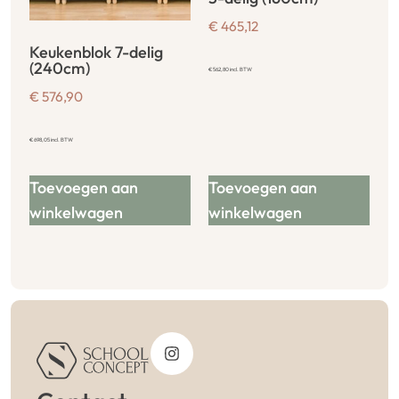
€
465,12
Keukenblok 7-delig
(240cm)
€
562,80
incl. BTW
€
576,90
€
698,05
incl. BTW
Toevoegen aan
Toevoegen aan
winkelwagen
winkelwagen