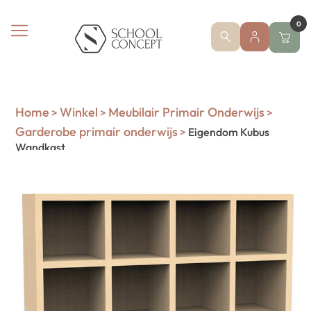
0
Home
Winkel
Meubilair Primair Onderwijs
>
>
>
Garderobe primair onderwijs
>
Eigendom Kubus
Wandkast