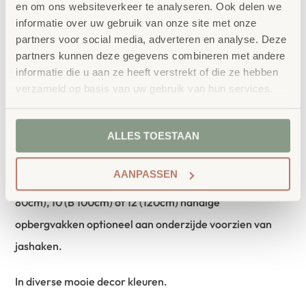
en om ons websiteverkeer te analyseren. Ook delen we
Kubus Wandkast, de Armandio eigendom wandkast van
informatie over uw gebruik van onze site met onze
Flexeo voor alle eigendommen van de kleintjes boven
partners voor social media, adverteren en analyse. Deze
partners kunnen deze gegevens combineren met andere
een commode in de kinderopvang zoals een speentje
informatie die u aan ze heeft verstrekt of die ze hebben
extra setje kleding etc. Ook goed inzetbaar met
verzameld op basis van uw gebruik van hun services.
draaibare 3-punts jas haak eronder als garderobe te
gebruiken in de hal, gang of in de kleedruimte op de
ALLES TOESTAAN
basisschool.
AANPASSEN
Hoogte is 39cm en de diepte 23cm. Met 6 (B 60cm), 8 (B
80cm), 10 (B 100cm) of 12 (120cm) handige
opbergvakken optioneel aan onderzijde voorzien van
jashaken.
In diverse mooie decor kleuren.