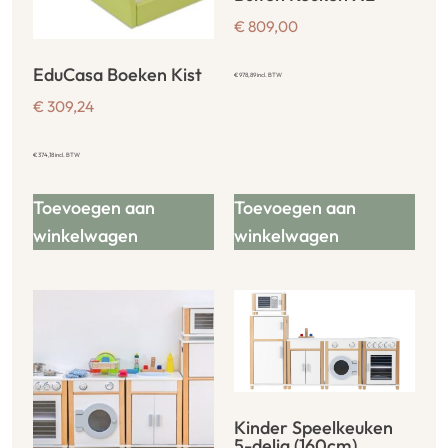
€
809,00
EduCasa Boeken Kist
€
978,89
incl. BTW
€
309,24
€
374,18
incl. BTW
Toevoegen aan
Toevoegen aan
winkelwagen
winkelwagen
Kinder Speelkeuken
5-delig (160cm)