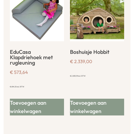
EduCasa
Boshuisje Hobbit
Klapdriehoek met
€
2.339,00
rugleuning
€
573,64
€
2.830,19
incl. BTW
€
694,10
incl. BTW
Toevoegen aan
Toevoegen aan
winkelwagen
winkelwagen