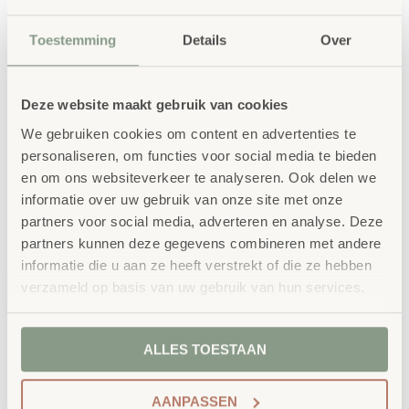
combinatie met de EduCasa Wandspiegel kan het kind
Toestemming
Details
Over
zichzelf en zijn eerste pogingen tot lopen observeren.
Dit bevordert het zelfbewustzijn en het kind leert
Deze website maakt gebruik van cookies
zichzelf en zijn bewegingen in te schatten.
We gebruiken cookies om content en advertenties te
personaliseren, om functies voor social media te bieden
bestellen bij School
Vertrouwd
en om ons websiteverkeer te analyseren. Ook delen we
Concept
informatie over uw gebruik van onze site met onze
partners voor social media, adverteren en analyse. Deze
School Concept is de specialist in
partners kunnen deze gegevens combineren met andere
onderwijsmeubilair. Wij geloven dat een
informatie die u aan ze heeft verstrekt of die ze hebben
verzameld op basis van uw gebruik van hun services.
leeromgeving inspireert wanneer deze
aansluit bij de behoeften van kinderen én
ALLES TOESTAAN
leerkrachten.
AANPASSEN