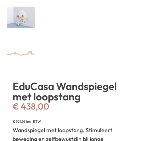
EduCasa Wandspiegel
met loopstang
€
438,00
€
529,98
incl. BTW
Wandspiegel met loopstang. Stimuleert
beweging en zelfbewustzijn bij jonge