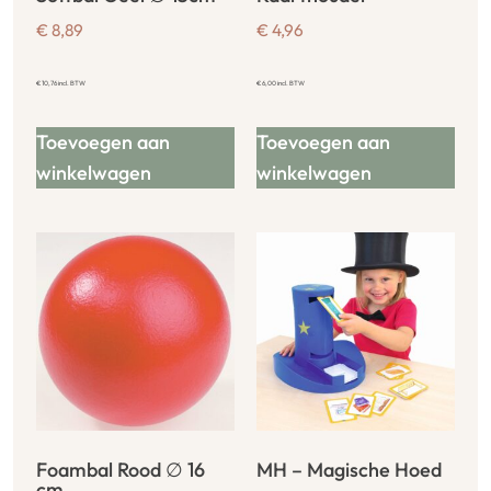
€
8,89
€
4,96
€
10,76
incl. BTW
€
6,00
incl. BTW
Toevoegen aan
Toevoegen aan
winkelwagen
winkelwagen
Foambal Rood ∅ 16
MH – Magische Hoed
cm