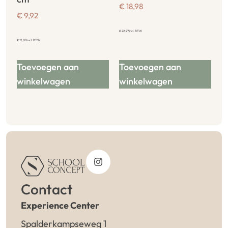
€
18,98
€
9,92
€
22,97
incl. BTW
€
12,00
incl. BTW
Toevoegen aan
Toevoegen aan
winkelwagen
winkelwagen
Contact
Experience Center
Spalderkampseweg 1