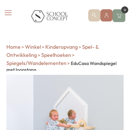
0
Home
Winkel
Kinderopvang
Spel- &
>
>
>
Ontwikkeling
Speelhoeken
>
>
Spiegels/Wandelementen
>
EduCasa Wandspiegel
met loopstang