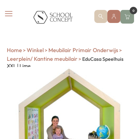
0
Home
Winkel
Meubilair Primair Onderwijs
>
>
>
Leerplein/ Kantine meubilair
>
EduCasa Speelhuis
XXL | Lime