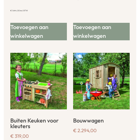
€
1.644,00
incl. BTW
Toevoegen aan
Toevoegen aan
winkelwagen
winkelwagen
Buiten Keuken voor
Bouwwagen
kleuters
€
2.294,00
€
319,00