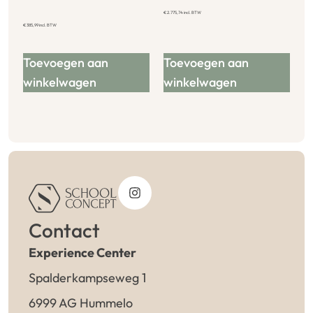
€
2.775,74
incl. BTW
€
385,99
incl. BTW
Toevoegen aan
Toevoegen aan
winkelwagen
winkelwagen
Contact
Experience Center
Spalderkampseweg 1
6999 AG Hummelo