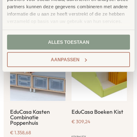
partners kunnen deze gegevens combineren met andere
informatie die u aan ze heeft verstrekt of die ze hebben
verzameld op basis van uw gebruik van hun services.
Gerelateerde
producten
ALLES TOESTAAN
AANPASSEN
EduCasa Kasten
EduCasa Boeken Kist
Combinatie
€
309,24
Poppenhuis
€
1.358,68
€
374,18
incl. BTW