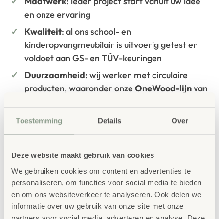
Maatwerk
: ieder project start vanuit uw idee
en onze ervaring
Kwaliteit
: al ons school- en
kinderopvangmeubilair is uitvoerig getest en
voldoet aan GS- en TÜV-keuringen
Duurzaamheid
: wij werken met circulaire
producten, waaronder onze
OneWood-lijn
van
100% FSC
-gecertificeerd Scandinavisch hout.
Daarnaast zelfs voorzien van het
Toestemming
Details
Over
milieukeurmerk
EU-Ecolabel
.
Extra informatie
Deze website maakt gebruik van cookies
SKU
41735
We gebruiken cookies om content en advertenties te
personaliseren, om functies voor social media te bieden
en om ons websiteverkeer te analyseren. Ook delen we
informatie over uw gebruik van onze site met onze
partners voor social media, adverteren en analyse. Deze