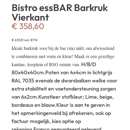
Bistro essBAR Barkruk
Vierkant
€
358,60
€
433,91
incl. BTW
Ideale barkruk voor bij de bar (sta) tafel, om afwisselend
te combineren met vorm en kleur! Maak er een gezellige
H/B/D
kantine, leerplein of BSO ruimte van.
80x40x40cm.
Poten van 4x4cm in lichtgrijs
RAL 7035 evenals de dwarsbalken welke voor
extra stabiliteit en voetondersteuning zorgen
van 6x2cm.
Kunstleer stofkleur; Lime, beige,
bordeaux en blauw.
Kleur is aan te geven in
het opmerkingenveld bij afrekenen, ook op
factuur mogelijk, kies optie op
rekening.
Franco gemonteerd geleverd.