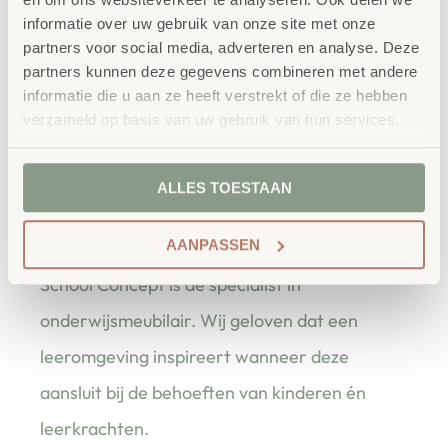
Een eigentijdse zitoplossing die comfort en uitstraling
informatie over uw gebruik van onze site met onze
partners voor social media, adverteren en analyse. Deze
perfect in balans brengt.
partners kunnen deze gegevens combineren met andere
informatie die u aan ze heeft verstrekt of die ze hebben
Afmeting: 80x40x40cm
verzameld op basis van uw gebruik van hun services.
ALLES TOESTAAN
bestellen bij School
Vertrouwd
Concept
AANPASSEN
School Concept is de specialist in
onderwijsmeubilair. Wij geloven dat een
leeromgeving inspireert wanneer deze
aansluit bij de behoeften van kinderen én
leerkrachten.