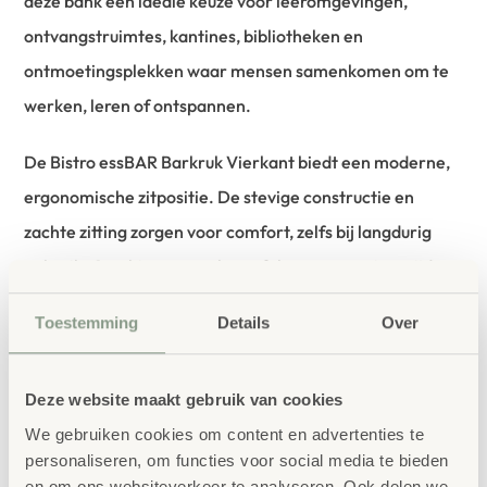
deze bank een ideale keuze voor leeromgevingen,
ontvangstruimtes, kantines, bibliotheken en
ontmoetingsplekken waar mensen samenkomen om te
werken, leren of ontspannen.
De Bistro essBAR Barkruk Vierkant biedt een moderne,
ergonomische zitpositie. De stevige constructie en
zachte zitting zorgen voor comfort, zelfs bij langdurig
gebruik. Combineer met bartafels voor een eigentijdse
inrichting van kantines of lounges. Met de Bistro Barkruk
Toestemming
Details
Over
creëert u een comfortabele en gastvrije omgeving waar
mensen graag samenkomen. De combinatie van een
Deze website maakt gebruik van cookies
stijlvol ontwerp, duurzame materialen en ruime
We gebruiken cookies om content en advertenties te
kleurkeuze maakt deze bank tot een veelzijdige oplossing
personaliseren, om functies voor social media te bieden
voor zowel formele als informele ontmoetingsruimtes.
en om ons websiteverkeer te analyseren. Ook delen we