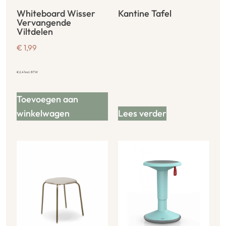
Whiteboard Wisser
Kantine Tafel
Vervangende
Viltdelen
€
1,99
€
2,41
incl. BTW
Toevoegen aan
winkelwagen
Lees verder