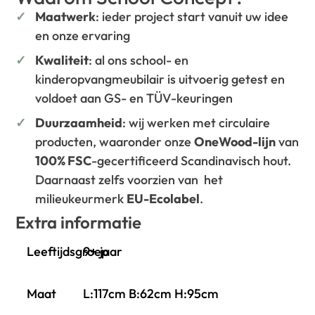
Maatwerk
: ieder project start vanuit uw idee
en onze ervaring
Kwaliteit
: al ons school- en
kinderopvangmeubilair is uitvoerig getest en
voldoet aan GS- en TÜV-keuringen
Duurzaamheid
: wij werken met circulaire
producten, waaronder onze
OneWood-lijn
van
100% FSC
-gecertificeerd Scandinavisch hout.
Daarnaast zelfs voorzien van het
milieukeurmerk
EU-Ecolabel
.
Extra informatie
Leeftijdsgroep
9+ jaar
Maat
L:117cm B:62cm H:95cm