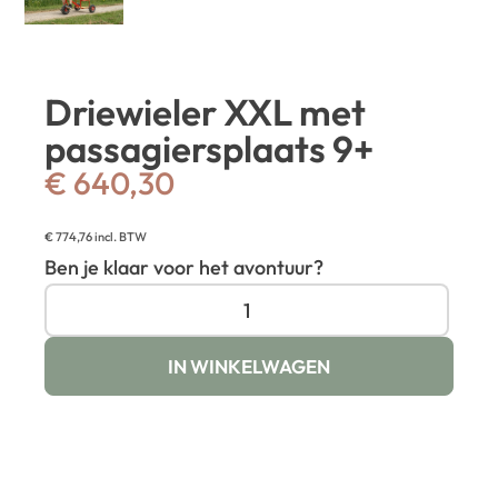
Driewieler XXL met
passagiersplaats 9+
€
640,30
€
774,76
incl. BTW
Ben je klaar voor het avontuur?
IN WINKELWAGEN