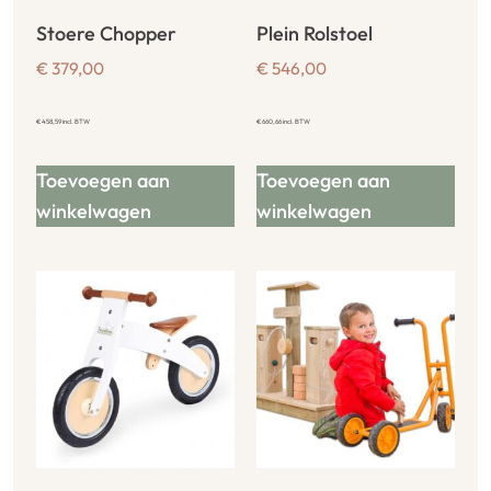
Stoere Chopper
Plein Rolstoel
€
379,00
€
546,00
€
458,59
incl. BTW
€
660,66
incl. BTW
Toevoegen aan
Toevoegen aan
winkelwagen
winkelwagen