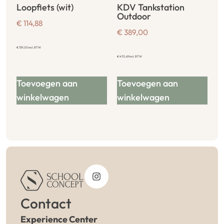
Loopfiets (wit)
KDV Tankstation
Outdoor
€
114,88
€
389,00
€
139,00
incl. BTW
€
470,69
incl. BTW
Toevoegen aan
Toevoegen aan
winkelwagen
winkelwagen
Contact
Experience Center