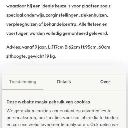
waardoor hij een ideale keuze is voor plaatsen zoals
speciaal onderwijs, zorginstellingen, ziekenhuizen,
verpleeghuizen of behandelcentra. Alle fietsen en
voertuigen worden volledig gemonteerd geleverd.
Advies: vanaf 9 jaar, L:117cm B:62cm H:95cm, 60cm
zithoogte, gewicht 19 kg.
Fietsen vereist dat de benen, armen, ogen en hersenen
harmonieus samenwerken om het evenwicht te
Toestemming
Details
Over
bewaren. De fietser op een fiets waarbij de pedalen aan
het voorwiel zijn bevestigd, heeft een directe verbinding
Deze website maakt gebruik van cookies
met de fiets, wat resulteert in een betere controle en
We gebruiken cookies om content en advertenties te
wendbaarheid.
personaliseren, om functies voor social media te bieden
en om ons websiteverkeer te analyseren. Ook delen we