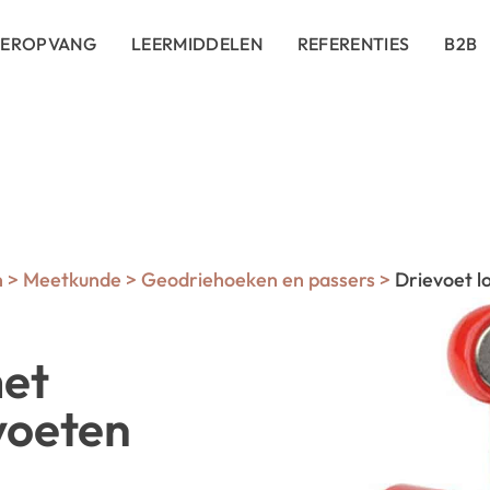
DEROPVANG
LEERMIDDELEN
REFERENTIES
B2B
n
>
Meetkunde
>
Geodriehoeken en passers
>
Drievoet l
met
voeten