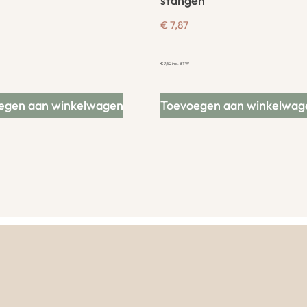
stangen
€
7,87
€
9,52
incl. BTW
egen aan winkelwagen
Toevoegen aan winkelwag