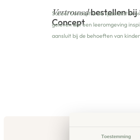
bestellen bij
Vertrouwd
School Concept is de specialist in o
Concept
geloven dat een leeromgeving insp
aansluit bij de behoeften van kinde
Toestemming