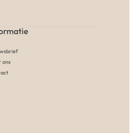
formatie
wsbrief
 ons
act