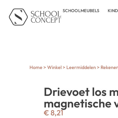
SCHOOLMEUBELS
KIN
Home
>
Winkel
>
Leermiddelen
>
Rekene
Drievoet los 
magnetische 
€
8,21