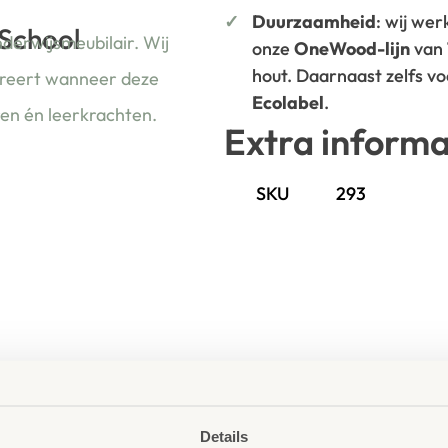
Duurzaamheid
: wij we
 School
nderwijsmeubilair. Wij
onze
OneWood-lijn
van
hout. Daarnaast zelfs v
ireert wanneer deze
Ecolabel
.
ren én leerkrachten.
Extra informa
SKU
293
Details