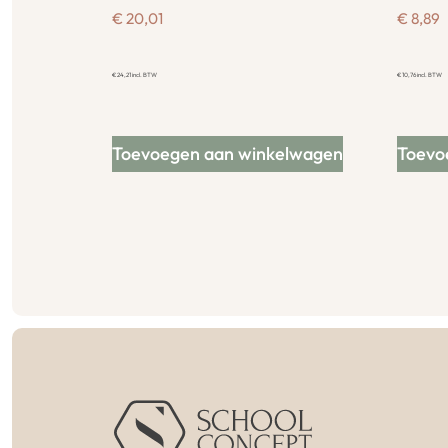
€
20,01
€
8,89
€
24,21
incl. BTW
€
10,76
incl. BTW
Toevoegen aan winkelwagen
Toevo