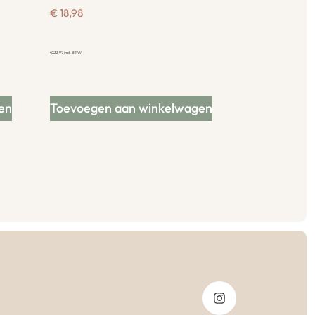
€
18,98
€
22,97
incl. BTW
en
Toevoegen aan winkelwagen