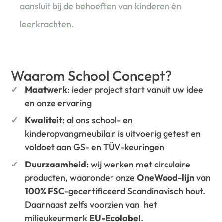
aansluit bij de behoeften van kinderen én
leerkrachten.
Waarom School Concept?
Maatwerk
: ieder project start vanuit uw idee
en onze ervaring
Kwaliteit
: al ons school- en
kinderopvangmeubilair is uitvoerig getest en
voldoet aan GS- en TÜV-keuringen
Duurzaamheid
: wij werken met circulaire
producten, waaronder onze
OneWood-lijn
van
100% FSC
-gecertificeerd Scandinavisch hout.
Daarnaast zelfs voorzien van het
milieukeurmerk
EU-Ecolabel
.