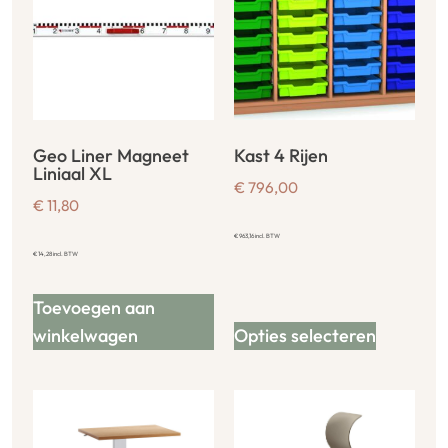
Geo Liner Magneet
Kast 4 Rijen
Liniaal XL
€
796,00
€
11,80
€
963,16
incl. BTW
€
14,28
incl. BTW
Toevoegen aan
winkelwagen
Opties selecteren