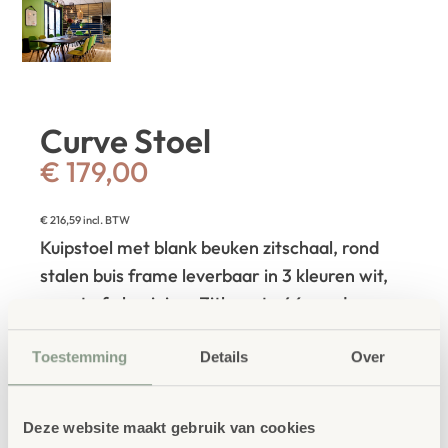
Curve Stoel
€
179,00
€
216,59
incl. BTW
Kuipstoel met blank beuken zitschaal, rond
stalen buis frame leverbaar in 3 kleuren wit,
zwart of aluminium.
Zithoogte 46cm, deze
stoel is ook met een gelamineerde zitschaal
Toestemming
Details
Over
of gestoffeerde zitschaal leverbaar in een
ruime keuze aan kleuren met padding of
knopen. Vraag om een scherpe offerte!
Deze website maakt gebruik van cookies